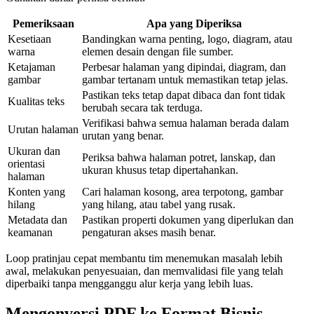
Pemeriksaan
Apa yang Diperiksa
Kesetiaan
Bandingkan warna penting, logo, diagram, atau
warna
elemen desain dengan file sumber.
Ketajaman
Perbesar halaman yang dipindai, diagram, dan
gambar
gambar tertanam untuk memastikan tetap jelas.
Pastikan teks tetap dapat dibaca dan font tidak
Kualitas teks
berubah secara tak terduga.
Verifikasi bahwa semua halaman berada dalam
Urutan halaman
urutan yang benar.
Ukuran dan
Periksa bahwa halaman potret, lanskap, dan
orientasi
ukuran khusus tetap dipertahankan.
halaman
Konten yang
Cari halaman kosong, area terpotong, gambar
hilang
yang hilang, atau tabel yang rusak.
Metadata dan
Pastikan properti dokumen yang diperlukan dan
keamanan
pengaturan akses masih benar.
Loop pratinjau cepat membantu tim menemukan masalah lebih
awal, melakukan penyesuaian, dan memvalidasi file yang telah
diperbaiki tanpa mengganggu alur kerja yang lebih luas.
Mengonversi PDF ke Format Bisnis