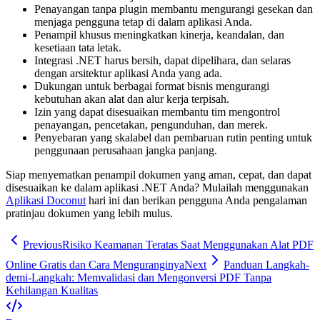
Penayangan tanpa plugin membantu mengurangi gesekan dan
menjaga pengguna tetap di dalam aplikasi Anda.
Penampil khusus meningkatkan kinerja, keandalan, dan
kesetiaan tata letak.
Integrasi .NET harus bersih, dapat dipelihara, dan selaras
dengan arsitektur aplikasi Anda yang ada.
Dukungan untuk berbagai format bisnis mengurangi
kebutuhan akan alat dan alur kerja terpisah.
Izin yang dapat disesuaikan membantu tim mengontrol
penayangan, pencetakan, pengunduhan, dan merek.
Penyebaran yang skalabel dan pembaruan rutin penting untuk
penggunaan perusahaan jangka panjang.
Siap menyematkan penampil dokumen yang aman, cepat, dan dapat
disesuaikan ke dalam aplikasi .NET Anda? Mulailah menggunakan
Aplikasi Doconut
hari ini dan berikan pengguna Anda pengalaman
pratinjau dokumen yang lebih mulus.
Previous
Risiko Keamanan Teratas Saat Menggunakan Alat PDF
Online Gratis dan Cara Menguranginya
Next
Panduan Langkah-
demi-Langkah: Memvalidasi dan Mengonversi PDF Tanpa
Kehilangan Kualitas