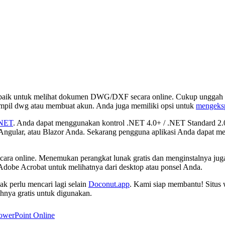
erbaik untuk melihat dokumen DWG/DXF secara online. Cukup ungga
ampil dwg atau membuat akun. Anda juga memiliki opsi untuk
mengeks
.NET
. Anda dapat menggunakan kontrol .NET 4.0+ / .NET Standard 2.0
 Angular, atau Blazor Anda. Sekarang pengguna aplikasi Anda dapat
ara online. Menemukan perangkat lunak gratis dan menginstalnya ju
dobe Acrobat untuk melihatnya dari desktop atau ponsel Anda.
 perlu mencari lagi selain
Doconut.app
. Kami siap membantu! Situs
hnya gratis untuk digunakan.
owerPoint Online