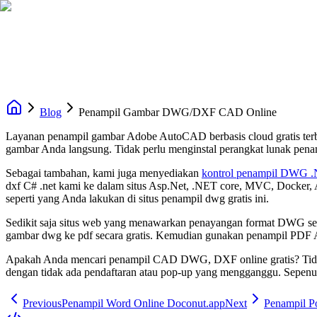
Blog
Penampil Gambar DWG/DXF CAD Online
Layanan penampil gambar Adobe AutoCAD berbasis cloud gratis t
gambar Anda langsung. Tidak perlu menginstal perangkat lunak pen
Sebagai tambahan, kami juga menyediakan
kontrol penampil DWG 
dxf C# .net kami ke dalam situs Asp.Net, .NET core, MVC, Docker,
seperti yang Anda lakukan di situs penampil dwg gratis ini.
Sedikit saja situs web yang menawarkan penayangan format DWG sec
gambar dwg ke pdf secara gratis. Kemudian gunakan penampil PDF A
Apakah Anda mencari penampil CAD DWG, DXF online gratis? Tidak
dengan tidak ada pendaftaran atau pop-up yang mengganggu. Sepenu
Previous
Penampil Word Online Doconut.app
Next
Penampil P