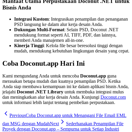
Manfaat Utama Perpustakaan Doconut .NET untuk
Bisnis Anda
Integrasi Kustom
: Integrasikan penampilan dan penanganan
PSD langsung ke dalam alur kerja desain Anda.
Dukungan Multi-Format
: Selain PSD, Doconut .NET
mendukung format seperti AI, TIFF, PDF, dan lainnya,
memberi Anda manajemen all-in-one.
Kinerja Tinggi
: Kelola file besar beresolusi tinggi dengan
mudah, mendukung kebutuhan lingkungan desain yang cepat.
Coba Doconut.app Hari Ini
Kami mengundang Anda untuk mencoba
Doconut.app
guna
merasakan betapa mudah dan kuatnya penampilan PSD. Ketika
Anda siap membawa kemampuan ini ke dalam aplikasi bisnis Anda,
jelajahi
Doconut .NET Library
untuk membuka integrasi mulus
dan meningkatkan alur kerja desain Anda. Kunjungi
Doconut.com
untuk informasi lebih lanjut tentang pembelian perpustakaan.
Previous
Coba Doconut.app untuk Menangani File Email EML
dan MSG dengan Mudah
Next
Sederhanakan Penampilan File
Proyek dengan Doconut.app – Sempurna untuk Setiap Industri