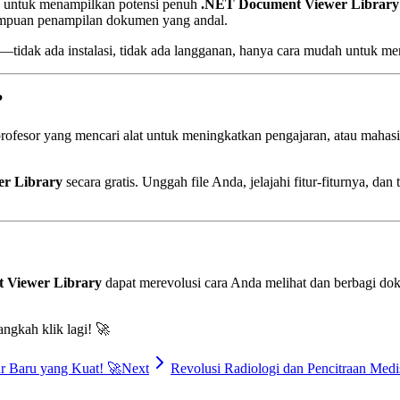
g untuk menampilkan potensi penuh
.NET Document Viewer Library
ampuan penampilan dokumen yang andal.
idak ada instalasi, tidak ada langganan, hanya cara mudah untuk me
?
 profesor yang mencari alat untuk meningkatkan pengajaran, atau mah
r Library
secara gratis. Unggah file Anda, jelajahi fitur‑fiturnya, d
 Viewer Library
dapat merevolusi cara Anda melihat dan berbagi d
gkah klik lagi! 🚀
r Baru yang Kuat! 🚀
Next
Revolusi Radiologi dan Pencitraan Med