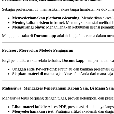
Sebagai profesional TI, memastikan akses tanpa hambatan ke dokumen
Menyederhanakan platform e‑learning
: Memberikan akses l
Meningkatkan sistem intranet
: Memungkinkan staf melihat la
Mengurangi biaya
: Menghilangkan kebutuhan lisensi perang
Menguji pustaka di
Doconut.app
adalah langkah pertama dalam menge
Profesor: Merevolusi Metode Pengajaran
Bagi pendidik, waktu selalu terbatas.
Doconut.app
mempermudah cara
Unggah slide PowerPoint
: Pratinjau dan bagikan presentasi
Siapkan materi di mana saja
: Akses file Anda dari mana saja 
Mahasiswa: Mengakses Pengetahuan Kapan Saja, Di Mana Saja
Mahasiswa terus berjuang dengan tugas, proyek kelompok, dan prese
Lihat materi kuliah
: Akses PDF, presentasi, dan lainnya lang
Menyederhanakan riset
: Pratinjau artikel akademik dan diag