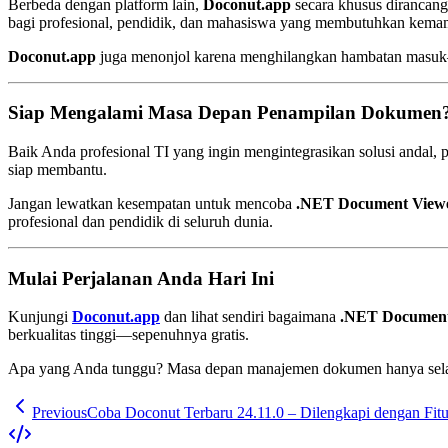
Berbeda dengan platform lain,
Doconut.app
secara khusus dirancan
bagi profesional, pendidik, dan mahasiswa yang membutuhkan kem
Doconut.app
juga menonjol karena menghilangkan hambatan masuk—t
Siap Mengalami Masa Depan Penampilan Dokumen
Baik Anda profesional TI yang ingin mengintegrasikan solusi andal,
siap membantu.
Jangan lewatkan kesempatan untuk mencoba
.NET Document Viewe
profesional dan pendidik di seluruh dunia.
Mulai Perjalanan Anda Hari Ini
Kunjungi
Doconut.app
dan lihat sendiri bagaimana
.NET Document
berkualitas tinggi—sepenuhnya gratis.
Apa yang Anda tunggu? Masa depan manajemen dokumen hanya selan
Previous
Coba Doconut Terbaru 24.11.0 – Dilengkapi dengan Fitu