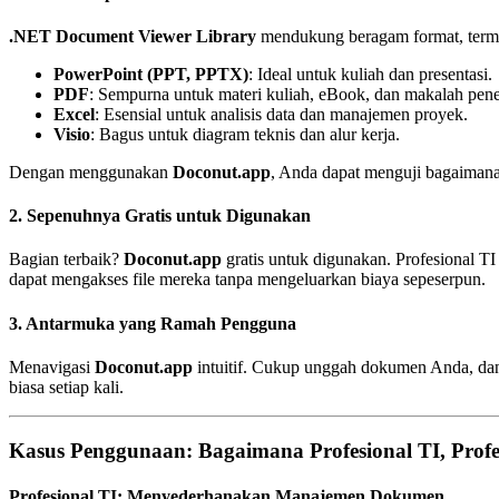
.NET Document Viewer Library
mendukung beragam format, term
PowerPoint (PPT, PPTX)
: Ideal untuk kuliah dan presentasi.
PDF
: Sempurna untuk materi kuliah, eBook, dan makalah penel
Excel
: Esensial untuk analisis data dan manajemen proyek.
Visio
: Bagus untuk diagram teknis dan alur kerja.
Dengan menggunakan
Doconut.app
, Anda dapat menguji bagaimana
2.
Sepenuhnya Gratis untuk Digunakan
Bagian terbaik?
Doconut.app
gratis untuk digunakan. Profesional T
dapat mengakses file mereka tanpa mengeluarkan biaya sepeserpun.
3.
Antarmuka yang Ramah Pengguna
Menavigasi
Doconut.app
intuitif. Cukup unggah dokumen Anda, dan
biasa setiap kali.
Kasus Penggunaan: Bagaimana Profesional TI, Prof
Profesional TI: Menyederhanakan Manajemen Dokumen