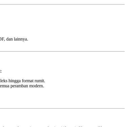
F, dan lainnya.
:
leks hingga format rumit.
 semua peramban modern.