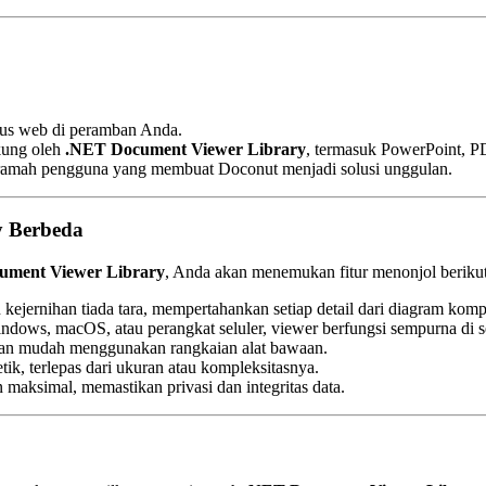
itus web di peramban Anda.
ukung oleh
.NET Document Viewer Library
, termasuk PowerPoint, PD
r ramah pengguna yang membuat Doconut menjadi solusi unggulan.
y Berbeda
ument Viewer Library
, Anda akan menemukan fitur menonjol berikut
ejernihan tiada tara, mempertahankan setiap detail dari diagram komp
dows, macOS, atau perangkat seluler, viewer berfungsi sempurna di
gan mudah menggunakan rangkaian alat bawaan.
tik, terlepas dari ukuran atau kompleksitasnya.
maksimal, memastikan privasi dan integritas data.