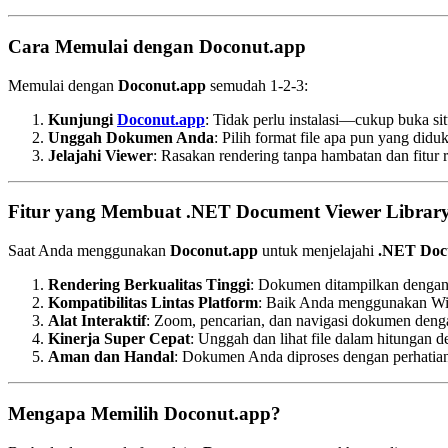
Cara Memulai dengan Doconut.app
Memulai dengan
Doconut.app
semudah 1‑2‑3:
Kunjungi
Doconut.app
: Tidak perlu instalasi—cukup buka s
Unggah Dokumen Anda
: Pilih format file apa pun yang did
Jelajahi Viewer
: Rasakan rendering tanpa hambatan dan fitu
Fitur yang Membuat .NET Document Viewer Librar
Saat Anda menggunakan
Doconut.app
untuk menjelajahi
.NET Doc
Rendering Berkualitas Tinggi
: Dokumen ditampilkan dengan k
Kompatibilitas Lintas Platform
: Baik Anda menggunakan Win
Alat Interaktif
: Zoom, pencarian, dan navigasi dokumen den
Kinerja Super Cepat
: Unggah dan lihat file dalam hitungan de
Aman dan Handal
: Dokumen Anda diproses dengan perhatian 
Mengapa Memilih Doconut.app?