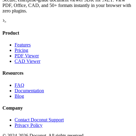
PDF, Office, CAD, and 50+ formats instantly in your browser with
zero plugins.
Product
Features
Pricing
PDF Viewer
CAD Viewer
Resources
FAQ
Documentation
Blog
Company
Contact Doconut Support
Privacy Policy
©
2024-2026
Doconut. All rights reserved.