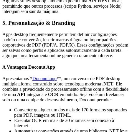
Algumas suítes desktop também expõem uma
API REST
local,
permitindo que outros processos (scripts Python, serviços Node)
interajam sem sair da máquina.
5. Personalização & Branding
Apps desktop frequentemente permitem definir configurações
padrão de conversão, inserir marcas d’água ou impor padrões
corporativos de PDF (PDF/A, PDF/X). Essas configurações podem
ser salvas como perfis e aplicadas automaticamente a cada tarefa —
algo que uma ferramenta online genérica raramente oferece.
A Vantagem Doconut App
Apresentamos *
Doconut.app
**, um conversor de PDF desktop
multiplataforma construído sobre tecnologia moderna
.NET
. Ele
combina a privacidade do processamento offline com a flexibilidade
de uma
API
integrada e
OCR
embutido. Seja você um freelancer
solo ou uma equipe de desenvolvimento, Doconut permite:
Converter qualquer um dos mais de 170 formatos suportados
para PDF, imagens ou HTML.
Executar OCR em mais de 30 idiomas sem conexão à
internet.
Automatizar conversões através de uma biblioteca .NET leve