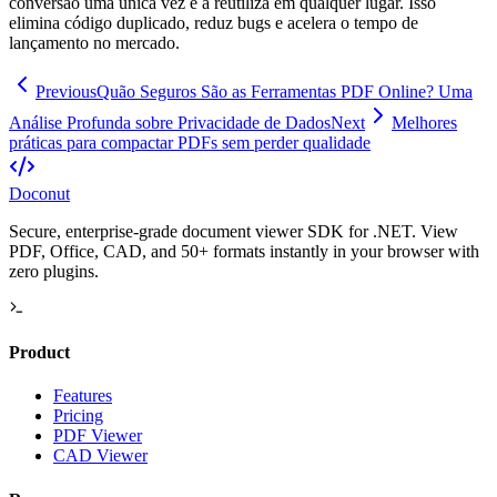
conversão uma única vez e a reutiliza em qualquer lugar. Isso
elimina código duplicado, reduz bugs e acelera o tempo de
lançamento no mercado.
Previous
Quão Seguros São as Ferramentas PDF Online? Uma
Análise Profunda sobre Privacidade de Dados
Next
Melhores
práticas para compactar PDFs sem perder qualidade
Doconut
Secure, enterprise-grade document viewer SDK for .NET. View
PDF, Office, CAD, and 50+ formats instantly in your browser with
zero plugins.
Product
Features
Pricing
PDF Viewer
CAD Viewer