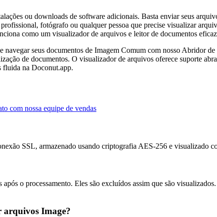
alações ou downloads de software adicionais. Basta enviar seus arqu
 profissional, fotógrafo ou qualquer pessoa que precise visualizar ar
nciona como um visualizador de arquivos e leitor de documentos eficaz,
r, e navegar seus documentos de Imagem Comum com nosso Abridor de I
visualização de documentos. O visualizador de arquivos oferece sup
 fluida na Doconut.app.
ato com nossa equipe de vendas
onexão SSL, armazenado usando criptografia AES-256 e visualizado c
após o processamento. Eles são excluídos assim que são visualizados. 
ar arquivos Image?