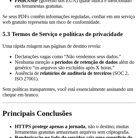
FedRAMP
(governo dos EUA) quase nunca é mencionado
em ferramentas gratuitas.
Se seus PDFs contêm informações reguladas, confiar em um serviço
web gratuito representa um risco de conformidade.
5.3 Termos de Serviço e políticas de privacidade
Uma rápida rolagem nas páginas de destino revela:
Declarações vagas como “Não vendemos seus dados.”
Nenhuma menção a
períodos de retenção de dados
além do
genérico “os arquivos são excluídos após X horas.”
Ausência de
relatórios de auditoria de terceiros
(SOC 2,
ISO 27001).
Sem políticas transparentes, você está essencialmente assinando um
cheque em branco.
Principais Conclusões
HTTPS protege apenas a jornada
, não o destino; muitas
ferramentas gratuitas armazenam arquivos sem criptografia.
Renderização no lado do servidor cria uma superfície de