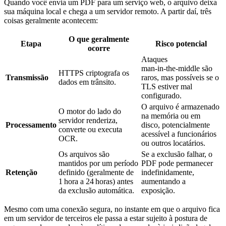
Quando você envia um PDF para um serviço web, o arquivo deixa
sua máquina local e chega a um servidor remoto. A partir daí, três
coisas geralmente acontecem:
O que geralmente
Etapa
Risco potencial
ocorre
Ataques
man‑in‑the‑middle são
HTTPS criptografa os
Transmissão
raros, mas possíveis se o
dados em trânsito.
TLS estiver mal
configurado.
O arquivo é armazenado
O motor do lado do
na memória ou em
servidor renderiza,
Processamento
disco, potencialmente
converte ou executa
acessível a funcionários
OCR.
ou outros locatários.
Os arquivos são
Se a exclusão falhar, o
mantidos por um período
PDF pode permanecer
Retenção
definido (geralmente de
indefinidamente,
1 hora a 24 horas) antes
aumentando a
da exclusão automática.
exposição.
Mesmo com uma conexão segura, no instante em que o arquivo fica
em um servidor de terceiros ele passa a estar sujeito à postura de