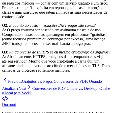
ou registros médicos — contar com um serviço gratuito é um risco.
Procure criptografia explícita em repouso, políticas de retenção
claras e uma jurisdição que esteja alinhada às suas necessidades de
conformidade.
Q2
:
E quanto ao custo — soluções .NET pagas são caras?
A
: O preço costuma ser baseado em assinatura e escala de uso.
Comparado a taxas ocultas que surgem em plataformas “gratuitas”
(como recursos premium ou cobranças por excesso), uma licença
.NET transparente costuma ser mais barata a longo prazo.
Q3
:
Ainda preciso de HTTPS se eu mesmo criptografo os arquivos?
A
: Absolutamente. HTTPS protege os dados enquanto eles viajam
até seu servidor. Mesmo que você criptografe a carga útil, um
atacante ainda pode ver o texto cifrado e metadados sem TLS. Duas
camadas de proteção são sempre melhores.
Previous
Gratuitos vs. Pagos Conversores de PDF: Quando
Atualizar?
Next
Conversores de PDF Online vs. Desktop: Qual é
o Ideal para Você?
Doconut