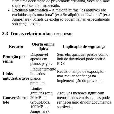
Sem uma declaração de privacidade cristalina, você não sabe
o que está sendo armazenado.
Exclusão automática
– A maioria afirma “os arquivos são
excluídos após uma hora” (ex.: Smallpdf) ou “24 horas” (ex.:
Jumpshare). Scripts de exclusão podem falhar, especialmente
sob carga pesada.
2.3 Trocas relacionadas a recursos
Oferta online
Recurso
Implicação de segurança
típica
Disponível
Sem ela, qualquer pessoa com o
Proteção por
apenas em
link de download pode abrir o
senha
planos pagos.
PDF.
Frequentemente
Reduz o tempo de exposição,
Links
limitados a
mas requer confiança na
autodestrutivos
planos
implementação do provedor.
premium.
Limites
gratuitos (ex.:
Arquivos menores significam
Conversão em
20 MB no
menos dados em risco, mas pode
lote
GroupDocs,
ser necessário dividir documentos
100 MB no
sensíveis.
Jumpshare).