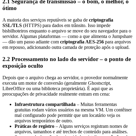
2.1 Segurança de transmissão – o bom, o melhor, o
ótimo
A maioria dos serviços reputáveis se gaba de
criptografia
SSL/TLS
(HTTPS) para dados em trânsito. Isso impede
bisbilhoteiros enquanto o arquivo se move do seu navegador para o
servidor. Algumas plataformas — como a que alimenta o Jumpshare
— dão um passo adiante com
criptografia AES‑256
para arquivos
em repouso, adicionando outra camada de proteção após o upload.
2.2 Processamento no lado do servidor – o ponto de
exposição oculto
Depois que o arquivo chega ao servidor, o provedor normalmente
executa um motor de conversão (geralmente Ghostscript,
LibreOffice ou uma biblioteca proprietária). É aqui que as
preocupações de privacidade realmente entram em cena:
Infraestrutura compartilhada
– Muitas ferramentas
gratuitas rodam vários usuários na mesma VM. Um contêiner
mal configurado pode permitir que um locatário veja os
arquivos temporários de outro.
Práticas de registro
– Alguns serviços registram nomes de
arquivos, tamanhos e até trechos de conteúdo para análises.