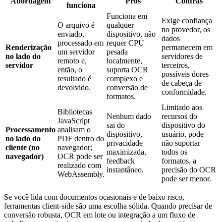
Abordagem
Prós
Contras
funciona
Funciona em
Exige confiança
O arquivo é
qualquer
no provedor, os
enviado,
dispositivo, não
dados
processado em
requer CPU
Renderização
permanecem em
um servidor
pesada
no lado do
servidores de
remoto e,
localmente,
servidor
terceiros,
então, o
suporta OCR
possíveis dores
resultado é
complexo e
de cabeça de
devolvido.
conversão de
conformidade.
formatos.
Limitado aos
Bibliotecas
Nenhum dado
recursos do
JavaScript
sai do
dispositivo do
Processamento
analisam o
dispositivo,
usuário, pode
no lado do
PDF dentro do
privacidade
não suportar
cliente (no
navegador;
maximizada,
todos os
navegador)
OCR pode ser
feedback
formatos, a
realizado com
instantâneo.
precisão do OCR
WebAssembly.
pode ser menor.
Se você lida com documentos ocasionais e de baixo risco,
ferramentas client‑side são uma escolha sólida. Quando precisar de
conversão robusta, OCR em lote ou integração a um fluxo de