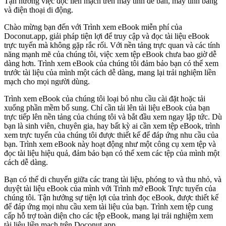
Tận hưởng việc đọc liền mạch trên máy tính để bàn, máy tính bảng
và điện thoại di động.
Chào mừng bạn đến với Trình xem eBook miễn phí của
Doconut.app, giải pháp tiện lợi để truy cập và đọc tài liệu eBook
trực tuyến mà không gặp rắc rối. Với nền tảng trực quan và các tính
năng mạnh mẽ của chúng tôi, việc xem tệp eBook chưa bao giờ dễ
dàng hơn. Trình xem eBook của chúng tôi đảm bảo bạn có thể xem
trước tài liệu của mình một cách dễ dàng, mang lại trải nghiệm liền
mạch cho mọi người dùng.
Trình xem eBook của chúng tôi loại bỏ nhu cầu cài đặt hoặc tải
xuống phần mềm bổ sung. Chỉ cần tải lên tài liệu eBook của bạn
trực tiếp lên nền tảng của chúng tôi và bắt đầu xem ngay lập tức. Dù
bạn là sinh viên, chuyên gia, hay bất kỳ ai cần xem tệp eBook, trình
xem trực tuyến của chúng tôi được thiết kế để đáp ứng nhu cầu của
bạn. Trình xem eBook này hoạt động như một công cụ xem tệp và
đọc tài liệu hiệu quả, đảm bảo bạn có thể xem các tệp của mình một
cách dễ dàng.
Bạn có thể di chuyển giữa các trang tài liệu, phóng to và thu nhỏ, và
duyệt tài liệu eBook của mình với Trình mở eBook Trực tuyến của
chúng tôi. Tận hưởng sự tiện lợi của trình đọc eBook, được thiết kế
để đáp ứng mọi nhu cầu xem tài liệu của bạn. Trình xem tệp cung
cấp hỗ trợ toàn diện cho các tệp eBook, mang lại trải nghiệm xem
tài liệu liền mạch trên Doconut.app.