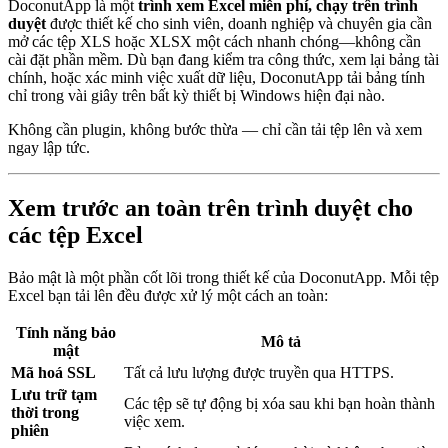
DoconutApp là một
trình xem Excel miễn phí, chạy trên trình
duyệt
được thiết kế cho sinh viên, doanh nghiệp và chuyên gia cần
mở các tệp XLS hoặc XLSX một cách nhanh chóng—không cần
cài đặt phần mềm. Dù bạn đang kiểm tra công thức, xem lại bảng tài
chính, hoặc xác minh việc xuất dữ liệu, DoconutApp tải bảng tính
chỉ trong vài giây trên bất kỳ thiết bị Windows hiện đại nào.
Không cần plugin, không bước thừa — chỉ cần tải tệp lên và xem
ngay lập tức.
Xem trước an toàn trên trình duyệt cho
các tệp Excel
Bảo mật là một phần cốt lõi trong thiết kế của DoconutApp. Mỗi tệp
Excel bạn tải lên đều được xử lý một cách an toàn:
Tính năng bảo
Mô tả
mật
Mã hoá SSL
Tất cả lưu lượng được truyền qua HTTPS.
Lưu trữ tạm
Các tệp sẽ tự động bị xóa sau khi bạn hoàn thành
thời trong
việc xem.
phiên