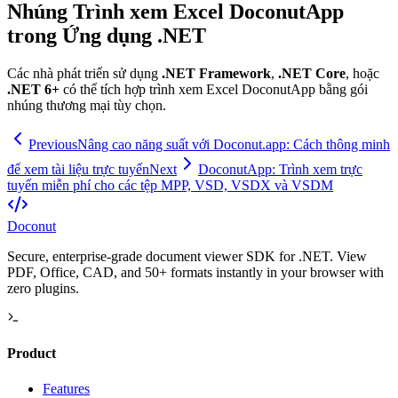
Nhúng Trình xem Excel DoconutApp
trong Ứng dụng .NET
Các nhà phát triển sử dụng
.NET Framework
,
.NET Core
, hoặc
.NET 6+
có thể tích hợp trình xem Excel DoconutApp bằng gói
nhúng thương mại tùy chọn.
Previous
Nâng cao năng suất với Doconut.app: Cách thông minh
để xem tài liệu trực tuyến
Next
DoconutApp: Trình xem trực
tuyến miễn phí cho các tệp MPP, VSD, VSDX và VSDM
Doconut
Secure, enterprise-grade document viewer SDK for .NET. View
PDF, Office, CAD, and 50+ formats instantly in your browser with
zero plugins.
Product
Features