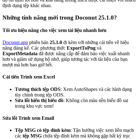
định dạng tệp khác nhau.
Những tính năng mới trong Doconut 25.1.0?
Tối ưu hiệu năng cho việc xem tài liệu nhanh hơn
Doconut.app
phiên bản
25.1.0
đi kèm với những cải tiến về hiệu
năng đáng kể. Các phương thức
ExportToPng
và
ExportMetadata
đã được nâng cấp để đảm bảo việc xuất nhanh
hơn và giảm sử dụng bộ nhớ, giúp tương tác với tài liệu của bạn
mượt mà hơn bao giờ hết.
Cải tiến Trình xem Excel
Tương thích tệp ODS
: Xem AutoShapes và các hình dạng
tùy chỉnh trong tệp ODS.
Sửa lỗi hiển thị biểu đồ
: Không còn màu nền biểu đồ sai
trong khu vực xem!
Sửa lỗi Trình xem Email
Tệp MSG có tệp đính kèm
: Tận hưởng việc xem liền mạch
các
tệp MSG
chứa tệp đính kèm mà không gặp bất kỳ trục