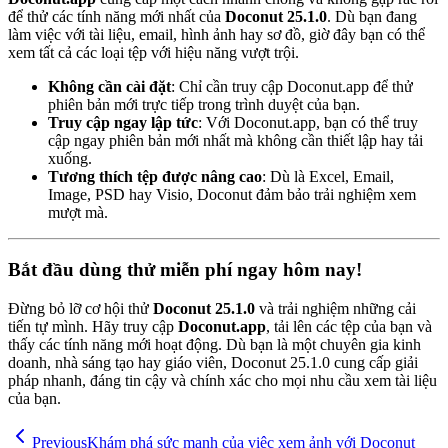
để thử các tính năng mới nhất của
Doconut 25.1.0
. Dù bạn đang
làm việc với tài liệu, email, hình ảnh hay sơ đồ, giờ đây bạn có thể
xem tất cả các loại tệp với hiệu năng vượt trội.
Không cần cài đặt
: Chỉ cần truy cập Doconut.app để thử
phiên bản mới trực tiếp trong trình duyệt của bạn.
Truy cập ngay lập tức
: Với Doconut.app, bạn có thể truy
cập ngay phiên bản mới nhất mà không cần thiết lập hay tải
xuống.
Tương thích tệp được nâng cao
: Dù là Excel, Email,
Image, PSD hay Visio, Doconut đảm bảo trải nghiệm xem
mượt mà.
Bắt đầu dùng thử miễn phí ngay hôm nay!
Đừng bỏ lỡ cơ hội thử
Doconut 25.1.0
và trải nghiệm những cải
tiến tự mình. Hãy truy cập
Doconut.app
, tải lên các tệp của bạn và
thấy các tính năng mới hoạt động. Dù bạn là một chuyên gia kinh
doanh, nhà sáng tạo hay giáo viên, Doconut 25.1.0 cung cấp giải
pháp nhanh, đáng tin cậy và chính xác cho mọi nhu cầu xem tài liệu
của bạn.
Previous
Khám phá sức mạnh của việc xem ảnh với Doconut