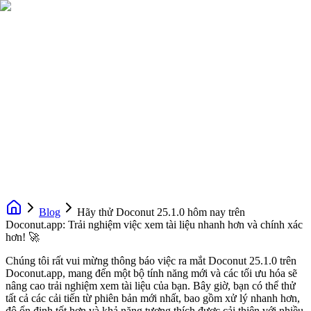
Blog
Hãy thử Doconut 25.1.0 hôm nay trên
Doconut.app: Trải nghiệm việc xem tài liệu nhanh hơn và chính xác
hơn! 🚀
Chúng tôi rất vui mừng thông báo việc ra mắt Doconut 25.1.0 trên
Doconut.app, mang đến một bộ tính năng mới và các tối ưu hóa sẽ
nâng cao trải nghiệm xem tài liệu của bạn. Bây giờ, bạn có thể thử
tất cả các cải tiến từ phiên bản mới nhất, bao gồm xử lý nhanh hơn,
độ ổn định tốt hơn và khả năng tương thích được cải thiện với nhiều