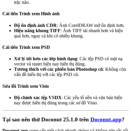
trặc nào.
Cải tiến Trình xem Hình ảnh
Độ ổn định ảnh CDR
: Ảnh CorelDRAW mở ổn định hơn.
Hiệu năng khung TIFF
: Ảnh TIFF tải nhanh hơn và hiệu
quả hơn, ngay cả khi có nhiều khung.
Cải tiến Trình xem PSD
Xử lý tốt hơn các lớp hình dạng
: Các tệp PSD có mặt nạ
vector và raster hiện nay hiển thị đúng.
Tương thích với các phiên bản Photoshop cũ
: Không còn
vấn đề hiển thị với các tệp PSD cũ.
Sửa lỗi Trình xem Visio
Độ chính xác tệp VSDX
: Các yếu tố nền và văn bản hiện
nay được hiển thị đúng trong các sơ đồ Visio.
Tại sao nên thử Doconut 25.1.0 trên
Doconut.app
?
Doconut.app
cung cấp một cách nhanh chóng và không gặp rắc rối