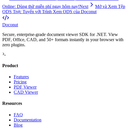
Online: Dùng thử miễn phí ngay hôm nay!
Next
Mở và Xem Tệp
ODS Trực Tuyến với Trình Xem ODS của Doconut
Doconut
Secure, enterprise-grade document viewer SDK for .NET. View
PDF, Office, CAD, and 50+ formats instantly in your browser with
zero plugins.
Product
Features
Pricing
PDF Viewer
CAD Viewer
Resources
FAQ
Documentation
Blog