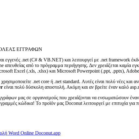
ΒΟΛΕΑΣ ΕΓΓΡΑΦΩΝ
ναι εγγενές .net (C# & VB.NET) και λειτουργεί με .net framework έκδ
line απευθείας από το πρόγραμμα περιήγησης. Δεν χρειάζεται καμία ε
soft Excel (.xls, .xlsx) και Microsoft Powerpoint (.ppt, .pptx), Adob
 χρησιμοποιείτε .net core ή .net standard. Αυτές είναι πολύ νέες και
er
είναι πολύ δύσκολη αποστολή. Ακόμη και αν βρείτε έναν καλό asp.ne
 εγγράφων μας σε οργανισμούς που χρειάζονται να ενσωματώσουν ένα
γραμμές κώδικα! Το προϊόν μας Doconut λειτουργεί με επιτυχία για 
ολή Word Online Doconut.app