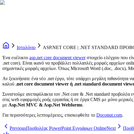
Ιστολόγιο
ASP.NET CORE | .NET STANDARD ΠΡΟ
Ένα ευέλικτο
asp.net core document viewer
στοιχείο ελέγχου που εί
.net core). Είναι ικανό να προβάλλει πολλαπλές μορφές αρχείων on
σημαντικές μορφές αρχείων. Όπως Microsoft Word (.doc, .docx), Micro
Αν ξεκινήσατε ένα νέο .net έργο, τότε υπάρχει μεγάλη πιθανότητα να
καλού
.net core document viewer ή .net standard document view
Συνιστούμε ανεπιφύλακτα τον .Net core & .Net standard προβολέα
στις web εφαρμογές ροής εργασίας ή σε έργα CMS με μόνο μερικές 
με
Asp.Net MVC & Asp.Net Webforms
.
Για περισσότερες λεπτομέρειες, επισκεφθείτε το
Doconut.com
.
Previous
Προβολέας PowerPoint Εγγράφων Online
Next
Προβ