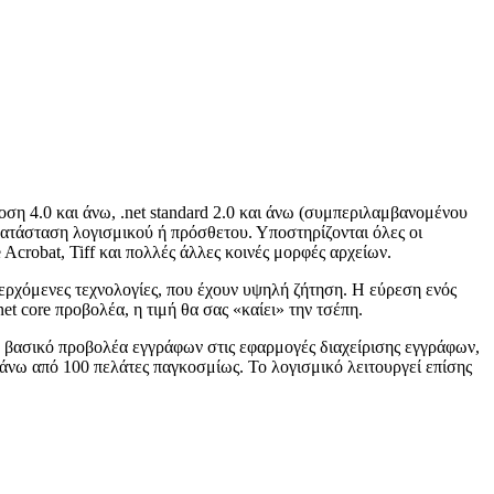
οση 4.0 και άνω, .net standard 2.0 και άνω (συμπεριλαμβανομένου
γκατάσταση λογισμικού ή πρόσθετου. Υποστηρίζονται όλες οι
e Acrobat, Tiff και πολλές άλλες κοινές μορφές αρχείων.
 ανερχόμενες τεχνολογίες, που έχουν υψηλή ζήτηση. Η εύρεση ενός
t core προβολέα, η τιμή θα σας «καίει» την τσέπη.
ν βασικό προβολέα εγγράφων στις εφαρμογές διαχείρισης εγγράφων,
πάνω από 100 πελάτες παγκοσμίως. Το λογισμικό λειτουργεί επίσης