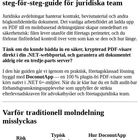
steg‑för‑steg‑guide för juridiska team
Juridiska avdelningar hanterar kontrakt, bevismaterial och andra
högkonfidentiella dokument. Det vanliga arbetsflödet att ladda upp
en PDF till en molnbaserad delningstjänst skapar omedelbart en
säkerhetsrisk: filen lever utanför ditt företags perimeter, och du
förlorar finfördelad kontroll över vem som kan se den och hur länge.
Tänk om du kunde bädda in en säker, krypterad PDF‑visare
direkt i din .NET‑webbportal, och garantera att dokumentet
aldrig rör en tredje‑parts server?
I den här guiden går vi igenom en praktisk, företagsklassad lösning
byggd med
DoconutApp
— en 100 % plugin‑fri PDF‑visare som
körs nativt i .NET 6+‑miljöer. När du är klar har du en fullt audit‑bar
förhandsgranskningsupplevelse som uppfyller de strikta
efterlevnadskraven för advokatbyråer och företagsjuridiska team.
Varför traditionell molndelning
misslyckas
Typisk
Hur DoconutApp
Risk