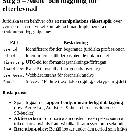
Steg 5 – Audit‑ och loggning för
efterlevnad
Juridiska team behöver ofta ett
manipulations‑säkert spår
över
vem som har sett vilket kontrakt och när. Implementera en
strukturerad logg‑pipeline:
Fält
Beskrivning
Identifierare för den begärande juridiska professionen
UserId
Intern referens till det krypterade dokumentet
PdfId
UTC‑tid för förhandsgransknings‑förfrågan
Timestamp
Käll‑IP (användbart för geolokalisering)
IpAddress
Webbläsarsträng för forensisk analys
UserAgent
Success / Failure (t.ex. token ogiltig, dekrypteringsfel)
Result
Bästa praxis
Spara loggar i en
append‑only, oföränderlig datalagring
(t.ex. Azure Log Analytics, Splunk eller en write‑once
S3‑bucket).
Aktivera larm
för onormala mönster – exempelvis samma
token som används från två olika IP‑adresser inom sekunder.
Retention‑policy
: Behåll loggar under den period som krävs