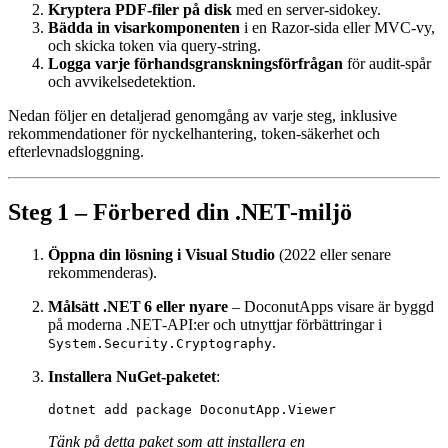
Kryptera PDF‑filer på disk
med en server‑sidokey.
Bädda in visarkomponenten
i en Razor‑sida eller MVC‑vy,
och skicka token via query‑string.
Logga varje förhandsgranskningsförfrågan
för audit‑spår
och avvikelsedetektion.
Nedan följer en detaljerad genomgång av varje steg, inklusive
rekommendationer för nyckelhantering, token‑säkerhet och
efterlevnadsloggning.
Steg 1 – Förbered din .NET‑miljö
Öppna din lösning i Visual Studio
(2022 eller senare
rekommenderas).
Målsätt .NET 6 eller nyare
– DoconutApps visare är byggd
på moderna .NET‑API:er och utnyttjar förbättringar i
.
System.Security.Cryptography
Installera NuGet‑paketet
:
Tänk på detta paket som att installera en