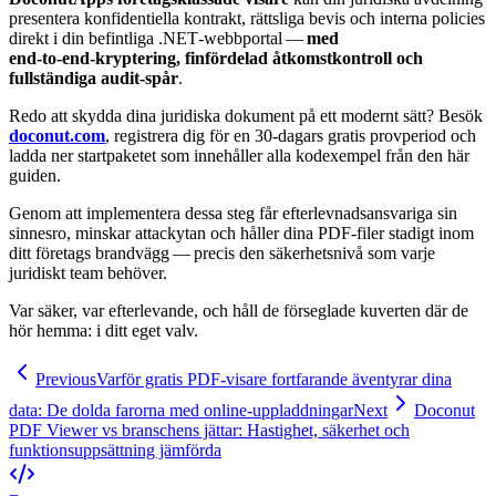
presentera konfidentiella kontrakt, rättsliga bevis och interna policies
direkt i din befintliga .NET‑webbportal —
med
end‑to‑end‑kryptering, finfördelad åtkomstkontroll och
fullständiga audit‑spår
.
Redo att skydda dina juridiska dokument på ett modernt sätt? Besök
doconut.com
, registrera dig för en 30‑dagars gratis provperiod och
ladda ner startpaketet som innehåller alla kodexempel från den här
guiden.
Genom att implementera dessa steg får efterlevnadsansvariga sin
sinnesro, minskar attackytan och håller dina PDF‑filer stadigt inom
ditt företags brandvägg — precis den säkerhetsnivå som varje
juridiskt team behöver.
Var säker, var efterlevande, och håll de förseglade kuverten där de
hör hemma: i ditt eget valv.
Previous
Varför gratis PDF‑visare fortfarande äventyrar dina
data: De dolda farorna med online‑uppladdningar
Next
Doconut
PDF Viewer vs branschens jättar: Hastighet, säkerhet och
funktionsuppsättning jämförda