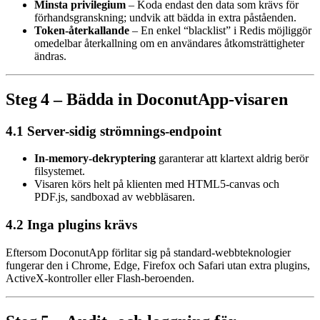
Minsta privilegium
– Koda endast den data som krävs för
förhandsgranskning; undvik att bädda in extra påståenden.
Token‑återkallande
– En enkel “blacklist” i Redis möjliggör
omedelbar återkallning om en användares åtkomsträttigheter
ändras.
Steg 4 – Bädda in DoconutApp‑visaren
4.1 Server‑sidig strömnings‑endpoint
In‑memory‑dekryptering
garanterar att klartext aldrig berör
filsystemet.
Visaren körs helt på klienten med HTML5‑canvas och
PDF.js, sandboxad av webbläsaren.
4.2 Inga plugins krävs
Eftersom DoconutApp förlitar sig på standard‑webbteknologier
fungerar den i Chrome, Edge, Firefox och Safari utan extra plugins,
ActiveX‑kontroller eller Flash‑beroenden.