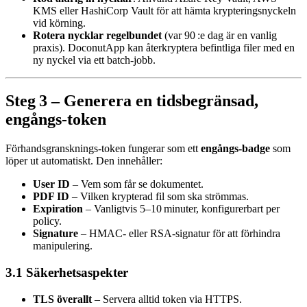
KMS eller HashiCorp Vault för att hämta krypteringsnyckeln
vid körning.
Rotera nycklar regelbundet
(var 90 :e dag är en vanlig
praxis). DoconutApp kan återkryptera befintliga filer med en
ny nyckel via ett batch‑jobb.
Steg 3 – Generera en tidsbegränsad,
engångs‑token
Förhandsgransknings‑token fungerar som ett
engångs‑badge
som
löper ut automatiskt. Den innehåller:
User ID
– Vem som får se dokumentet.
PDF ID
– Vilken krypterad fil som ska strömmas.
Expiration
– Vanligtvis 5–10 minuter, konfigurerbart per
policy.
Signature
– HMAC‑ eller RSA‑signatur för att förhindra
manipulering.
3.1 Säkerhetsaspekter
TLS överallt
– Servera alltid token via HTTPS.