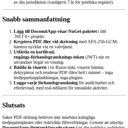
av din jurisdiktion (vanligtvis 7 år för juridiska register).
Snabb sammanfattning
Lägg till DoconutApp‑visar‑NuGet‑paketet
i ditt
.NET 6+‑projekt.
Kryptera PDF‑filer vid skrivning
med AES‑256‑GCM;
hantera nycklar via en valvtjänst.
Utfärda en kortlivad,
engångs‑förhandsgransknings‑token
(JWT) när en
användare begär en visning.
Bädda in visaren
i en Razor‑sida; visaren hämtar,
dekrypterar och renderar PDF‑filen helt i minnet – inga
tredjepartsuppladdningar, inga plugins.
Logga varje förhandsgranskning
för audit‑barhet och
efterlevnad, med real‑tidslarm för misstänkt aktivitet.
Slutsats
Säker PDF‑delning behöver inte innebära krångliga
tredjepartstjänster eller riskfyllda filöverföringar. Genom att utnyttja
DoconutApps företagsklassade visare
kan din juridiska avdelning