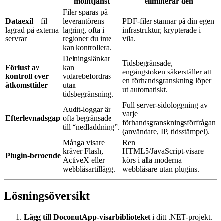
molntjänst
eliminerar den
Filer sparas på
Dataexil
– fil
leverantörens
PDF‑filer stannar på din egen
lagrad på externa
lagring, ofta i
infrastruktur, krypterade i
servrar
regioner du inte
vila.
kan kontrollera.
Delningslänkar
Tidsbegränsade,
Förlust av
kan
engångstoken säkerställer att
kontroll över
vidarebefordras
en förhandsgranskning löper
åtkomsttider
utan
ut automatiskt.
tidsbegränsning.
Full server‑sidologgning av
Audit‑loggar är
varje
Efterlevnadsgap
ofta begränsade
förhandsgranskningsförfrågan
till “nedladdning”.
(användare, IP, tidsstämpel).
Många visare
Ren
kräver Flash,
HTML5/JavaScript‑visare
Plugin‑beroende
ActiveX eller
körs i alla moderna
webbläsartillägg.
webbläsare utan plugins.
Lösningsöversikt
Lägg till DoconutApp‑visarbiblioteket
i ditt .NET‑projekt.