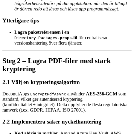
högsäkerhetsvalvdörr på din applikation: när den är tillagd
är dörren redo att låsas och låsas upp programmässigt.
Ytterligare tips
Lagra paketreferensen i en
‑fil
för centraliserad
Directory.Packages.props
versionshantering över flera tjänster.
Steg 2 – Lagra PDF‑filer med stark
kryptering
2.1 Välj en krypteringsalgoritm
DoconutApps
använder
AES‑256‑GCM
som
EncryptPdfAsync
standard, vilket ger autentiserad kryptering
(konfidentialitet + integritet). Detta uppfyller de flesta regulatoriska
ramverk (t.ex. GDPR, HIPAA, ISO 27001).
2.2 Implementera säker nyckelhantering
Kod aldrig in nycklar
. Använd Azure Key Vault, AWS