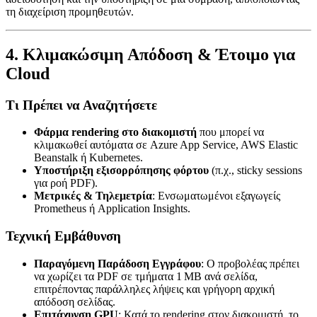
τη διαχείριση προμηθευτών.
4. Κλιμακώσιμη Απόδοση & Έτοιμο για
Cloud
Τι Πρέπει να Αναζητήσετε
Φάρμα rendering στο διακομιστή
που μπορεί να
κλιμακωθεί αυτόματα σε Azure App Service, AWS Elastic
Beanstalk ή Kubernetes.
Υποστήριξη εξισορρόπησης φόρτου
(π.χ., sticky sessions
για ροή PDF).
Μετρικές & Τηλεμετρία
: Ενσωματωμένοι εξαγωγείς
Prometheus ή Application Insights.
Τεχνική Εμβάθυνση
Παραγόμενη Παράδοση Εγγράφου
: Ο προβολέας πρέπει
να χωρίζει τα PDF σε τμήματα 1 MB ανά σελίδα,
επιτρέποντας παράλληλες λήψεις και γρήγορη αρχική
απόδοση σελίδας.
Επιτάχυνση GPU
: Κατά το rendering στον διακομιστή, το