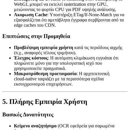
WebGL μπορεί να εκτελεί rasterization στην GPU,
μειώνοντας το φορτίο CPU για PDF υψηλής ανάλυσης.
Ακυρωση Cache
: Υποστήριξη ETag/If‑None‑Match για να
εξασφαλίζεται ότι αμετάβλητα έγγραφα σερβίρονται από τα
edge caches του CDN.
Επιπτώσεις στην Προμηθεία
Προβλέψιμη εμπειρία χρήστη
κατά τις περιόδους αιχμής
(π.χ., αναφορές τέλους τριμήνου).
Έλεγχος κόστους
: Η αυτόματη κλιμάκωση εγγυάται ότι
πληρώνετε μόνο για την υπολογιστική ισχύ που
χρησιμοποιείτε πραγματικά.
Μακροπρόθεσμη προετοιμασία
: Η αρχιτεκτονική
cloud‑native ταιριάζει με τα περισσότερα σχέδια
εκσυγχρονισμού επιχειρήσεων.
5. Πλήρης Εμπειρία Χρήστη
Βασικές Δυνατότητες
Κείμενο αναζητήσιμο
(OCR εφεδρεία για σαρωμένα