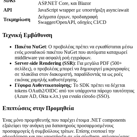
SDKs
ASP.NET Core, και Blazor
API
JavaScript wrapper με υποστήριξη async/await
Δείγματα έργων, προδιαγραφή
Τεκμηρίωση
Swagger/OpenAPI, οδηγίες CI/CD
Τεχνική Εμβάθυνση
Πακέτα NuGet
: Ο προβολέας πρέπει να εγκαθίσταται μέσω
ενός μοναδικού πακέτου NuGet που αυτόματα καταχωρεί
middleware για ασφαλή ροή εγγράφων.
Server‑side Rendering (SSR)
: Για μεγάλα PDF (500+
σελίδες), ο προβολέας μπορεί να δημιουργεί μικρογραφίες
σε πλακίδια στον διακομιστή, παραδίδοντάς τα ως ροές
εικόνας χαμηλής καθυστέρησης.
Γέφυρα Αυθεντικοποίησης
: Το SDK πρέπει να δέχεται
tokens OAuth2/OIDC από τον υπάρχοντα πάροχο ταυτότητας
(Azure AD, Okta κ.λπ.) για ενιαία είσοδο (SSO).
Επιπτώσεις στην Προμηθεία
Ένας μόνο προμηθευτής που παρέχει έτοιμα .NET components
εξαλείφει την ανάγκη για δαπανηρούς προσαρμοσμένους
προσαρμογείς ή συμβούλους τρίτων. Επίσης ενοποιεί την
αδειοδότηση και την υποστήριξη σε μία σύμβαση, απλοποιώντας