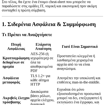
Στο τέλος, θα έχετε ένα έτοιμο cheat‑sheet που μπορείτε να
παραδώσετε στις ομάδες IT, νομική και οικονομική πριν ακόμη
συνταχθεί η πρώτη σύμβαση.
1. Σιδερένια Ασφάλεια & Συμμόρφωση
Τι Πρέπει να Αναζητήσετε
Πτυχή
Ελάχιστη
Γιατί Είναι Σημαντικό
Ασφάλειας
Απαίτηση
AES‑256 (ή
Προστατεύει κλεμμένα ή
Κρυπτογράφηση
ισχυρότερη) σε
λανθασμένα χειρισμένα
δεδομένων σε
όλα τα
αρχεία από το να είναι
ηρεμία
αποθηκευμένα
αναγνώσιμα.
PDF
TLS 1.2+ για
Ασφάλεια
Αποτρέπει την υποκλοπή και
κάθε αίτημα
μεταφοράς
επιθέσεις man‑in‑the‑middle.
HTTP
Εγγυάται ότι μόνο
Δικαιώματα
εξουσιοδοτημένο προσωπικό
βάσει ρόλων,
Ακριβείς έλεγχοι
μπορεί να δει, επεξεργαστεί ή
αρχεία ελέγχου,
πρόσβασης
εκτυπώσει ένα έγγραφο, και
δυναμικά