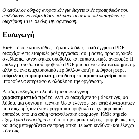
Ο απόλυτος οδηγός αγοραστών για διαχειριστές προμηθειών που
επιδιώκουν να ασφαλίσουν, κλιμακώσουν και απλοποιήσουν τη
διαχείριση PDF σε όλη την οργάνωση.
Εισαγωγή
Κάθε μέρα, εκατοντάδες—ή και χιλιάδες—από έγγραφα PDF
διασχίζουν τις εταιρικές ροές εργασίας: συμβάσεις, προδιαγραφές
σχεδίασης, κανονιστικές υποβολές και εμπιστευτικές αναφορές. Η
επιλογή του σωστού προβολέα PDF μπορεί να φαίνεται ασήμαντη,
αλλά σε ένα επιχειρησιακό περιβάλλον αυτή η απόφαση φέρει
ασφάλεια
,
συμμόρφωση
,
απόδοση
και
προϋπολογισμό
, που
μπορούν να επηρεάσουν ολόκληρη την οργάνωση.
Αυτός ο οδηγός ακολουθεί μια προσέγγιση
χαρακτηριστικό‑πρώτο
. Αντί να διασχίζετε το μάρκετινγκ, θα
λάβετε μια σύντομη, τεχνική λίστα ελέγχου των επτά δυνατοτήτων
που διαχωρίζουν έναν πραγματικό προβολέα επιχειρησιακού
επιπέδου από μια απλή καταναλωτική εφαρμογή. Κάθε σημείο
εξηγεί
γιατί είναι σημαντικό
από την προοπτική της προμηθειάς σας
και πώς μεταφράζεται σε πραγματική μείωση κινδύνου και έλεγχο
κόστους.