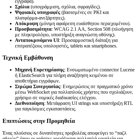
έγγραφα).
Σχόλια
(υπογράμμιση, σχόλια, σφραγίδες).
Ψηφιακές υπογραφές
(βασισμένες σε PKI και
πλατφόρμα‑ανεξάρτητες).
Απόκρυψη
(μόνιμη αφαίρεση ευαίσθητου περιεχομένου).
Προσβασιμότητα
: WCAG 2.1 AA, Section 508 (πλοήγηση
με πληκτρολόγιο, υποστήριξη αναγνώστη οθόνης).
Ανταποκρινόμενο UI
: Προσαρμοστική διάταξη για
επιτραπέζιους υπολογιστές, tablets και smartphones.
Τεχνική Εμβάθυνση
Μηχανή Ευρετηρίασης
: Ενσωματωμένο connector Lucene
ή ElasticSearch για πλήρη αναζήτηση κειμένου σε
αποθετήρια εγγράφων.
Στρώμα Συνεργασίας
: Ενημερώσεις σε πραγματικό χρόνο
μέσω WebSocket για πολλαπλούς χρήστες που σχολιάζουν,
χρήσιμο σε νομικές διαδικασίες ελέγχου.
Διεθνοποίηση
: Μετάφραση UI strings και υποστήριξη RTL
για παγκόσμιες εγκαταστάσεις.
Επιπτώσεις στην Προμηθεία
Ένας πλούσιος σε δυνατότητες προβολέας αποφεύγει το “παζλ
αδειών” όπου οι χρήστες χρειάζονται πολλαπλά εργαλεία για