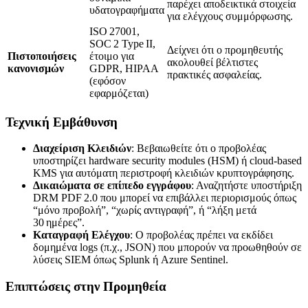
παρέχει αποδεικτικά στοιχεία
υδατογραφήματα
για ελέγχους συμμόρφωσης.
ISO 27001,
SOC 2 Type II,
Δείχνει ότι ο προμηθευτής
Πιστοποιήσεις
έτοιμο για
ακολουθεί βέλτιστες
κανονισμών
GDPR, HIPAA
πρακτικές ασφαλείας.
(εφόσον
εφαρμόζεται)
Τεχνική Εμβάθυνση
Διαχείριση Κλειδιών
: Βεβαιωθείτε ότι ο προβολέας
υποστηρίζει hardware security modules (HSM) ή cloud‑based
KMS για αυτόματη περιστροφή κλειδιών κρυπτογράφησης.
Δικαιώματα σε επίπεδο εγγράφου
: Αναζητήστε υποστήριξη
DRM PDF 2.0 που μπορεί να επιβάλλει περιορισμούς όπως
“μόνο προβολή”, “χωρίς αντιγραφή”, ή “λήξη μετά
30 ημέρες”.
Καταγραφή Ελέγχου
: Ο προβολέας πρέπει να εκδίδει
δομημένα logs (π.χ., JSON) που μπορούν να προωθηθούν σε
λύσεις SIEM όπως Splunk ή Azure Sentinel.
Επιπτώσεις στην Προμηθεία