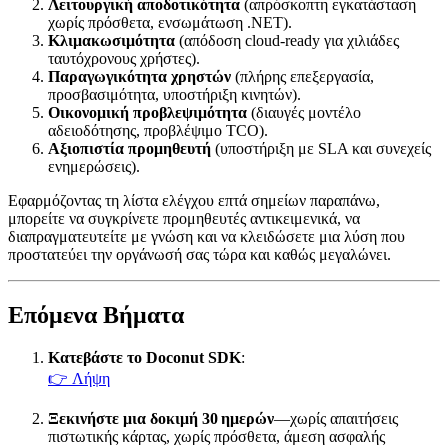
Λειτουργική αποδοτικότητα
(απρόσκοπτη εγκατάσταση
χωρίς πρόσθετα, ενσωμάτωση .NET).
Κλιμακωσιμότητα
(απόδοση cloud‑ready για χιλιάδες
ταυτόχρονους χρήστες).
Παραγωγικότητα χρηστών
(πλήρης επεξεργασία,
προσβασιμότητα, υποστήριξη κινητών).
Οικονομική προβλεψιμότητα
(διαυγές μοντέλο
αδειοδότησης, προβλέψιμο TCO).
Αξιοπιστία προμηθευτή
(υποστήριξη με SLA και συνεχείς
ενημερώσεις).
Εφαρμόζοντας τη λίστα ελέγχου επτά σημείων παραπάνω,
μπορείτε να συγκρίνετε προμηθευτές αντικειμενικά, να
διαπραγματευτείτε με γνώση και να κλειδώσετε μια λύση που
προστατεύει την οργάνωσή σας τώρα και καθώς μεγαλώνει.
Επόμενα Βήματα
Κατεβάστε το Doconut SDK
:
👉 Λήψη
Ξεκινήστε μια δοκιμή 30 ημερών
—χωρίς απαιτήσεις
πιστωτικής κάρτας, χωρίς πρόσθετα, άμεση ασφαλής