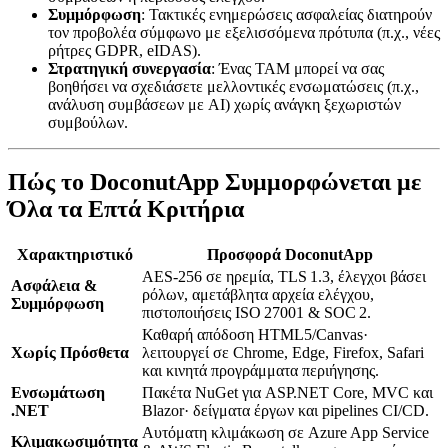
Συμμόρφωση
: Τακτικές ενημερώσεις ασφαλείας διατηρούν
τον προβολέα σύμφωνο με εξελισσόμενα πρότυπα (π.χ., νέες
ρήτρες GDPR, eIDAS).
Στρατηγική συνεργασία
: Ένας TAM μπορεί να σας
βοηθήσει να σχεδιάσετε μελλοντικές ενσωματώσεις (π.χ.,
ανάλυση συμβάσεων με AI) χωρίς ανάγκη ξεχωριστών
συμβούλων.
Πώς το DoconutApp Συμμορφώνεται με
Όλα τα Επτά Κριτήρια
Χαρακτηριστικό
Προσφορά DoconutApp
AES‑256 σε ηρεμία, TLS 1.3, έλεγχοι βάσει
Ασφάλεια &
ρόλων, αμετάβλητα αρχεία ελέγχου,
Συμμόρφωση
πιστοποιήσεις ISO 27001 & SOC 2.
Καθαρή απόδοση HTML5/Canvas·
Χωρίς Πρόσθετα
λειτουργεί σε Chrome, Edge, Firefox, Safari
και κινητά προγράμματα περιήγησης.
Ενσωμάτωση
Πακέτα NuGet για ASP.NET Core, MVC και
.NET
Blazor· δείγματα έργων και pipelines CI/CD.
Αυτόματη κλιμάκωση σε Azure App Service
Κλιμακωσιμότητα