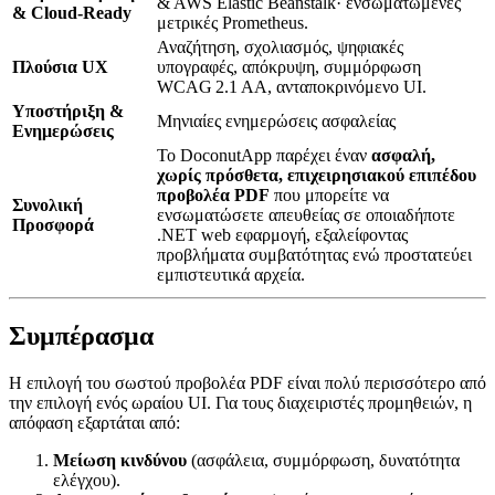
& AWS Elastic Beanstalk· ενσωματωμένες
& Cloud‑Ready
μετρικές Prometheus.
Αναζήτηση, σχολιασμός, ψηφιακές
Πλούσια UX
υπογραφές, απόκρυψη, συμμόρφωση
WCAG 2.1 AA, ανταποκρινόμενο UI.
Υποστήριξη &
Μηνιαίες ενημερώσεις ασφαλείας
Ενημερώσεις
Το DoconutApp παρέχει έναν
ασφαλή,
χωρίς πρόσθετα, επιχειρησιακού επιπέδου
προβολέα PDF
που μπορείτε να
Συνολική
ενσωματώσετε απευθείας σε οποιαδήποτε
Προσφορά
.NET web εφαρμογή, εξαλείφοντας
προβλήματα συμβατότητας ενώ προστατεύει
εμπιστευτικά αρχεία.
Συμπέρασμα
Η επιλογή του σωστού προβολέα PDF είναι πολύ περισσότερο από
την επιλογή ενός ωραίου UI. Για τους διαχειριστές προμηθειών, η
απόφαση εξαρτάται από:
Μείωση κινδύνου
(ασφάλεια, συμμόρφωση, δυνατότητα
ελέγχου).