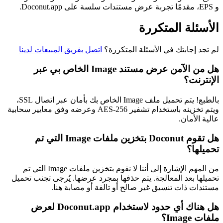
و EPS، مقدمًا تجربة عرض مستندات سلسة على Doconut.app.
الأسئلة المتكررة
لم تجد إجابتك في الأسئلة المتكررة؟
اتصل بفريق المبيعات لدينا
هل من الآمن عرض مستند Image الخاص بي عبر
الإنترنت؟
بالطبع! يتم تحميل ملف Image الخاص بك بأمان عبر اتصال SSL،
ويتم تخزينه باستخدام تشفير AES-256 وعرضه وفق معايير سحابية
عالية الأمان.
هل تقوم Doconut بتخزين ملفات Image التي تم
تحميلها؟
من المهم الإشارة إلى أننا لا نقوم بتخزين ملفات Image التي تم
تحميلها بعد المعالجة. يتم حذفها بمجرد عرضها. يُرجى تجنب تحميل
مستندات ذات تنسيق غير صالح أو تالفة أو مصابة هنا.
هل هناك أي حدود لاستخدام Doconut.app لعرض
ملفات Image؟