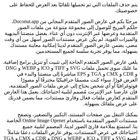
يتم حذف الملفات التي تم تحميلها تلقائيًا بعد العرض للحفاظ على
خصوصيتك.
مرحبًا بكم في عارض الصور المتقدم المجاني من Doconut.app،
حلكم المريح للوصول إلى مجموعة متنوعة من ملفات الصور
المتقدمة وعرضها عبر الإنترنت دون أي عناء. بفضل منصتنا البديهية
والميزات القوية، لم يكن عرض مستندات الصور أسهل من أي وقت
مضى. يضمن عارض الصور المتقدم لدينا إمكانية معاينة مستندك
بسهولة، مما يوفر تجربة سلسة لجميع المستخدمين.
يلغي عارض الصور المتقدم الحاجة إلى تثبيت أو تنزيل برامج إضافية.
ما عليك سوى تحميل ملفات SVG و TIFF و ICO و WEBP و DNG
و CDR و CMX و TGA و EPS مباشرةً إلى منصتنا والبدء في
العرض فورًا. سواء كنت مصممًا جرافيكيًا محترفًا أو مصورًا
فوتوغرافيًا أو أي شخص يحتاج إلى عرض ملفات الصور المتقدمة،
فإن عارضنا عبر الإنترنت مُصمم لتلبية احتياجاتك. يعمل هذا العارض
المتقدم كعارض ملفات فعال وقارئ مستندات، مما يضمن قدرتك
على عرض ملفاتك بسهولة.
يمكنك التنقل بين صفحات المستند، التكبير والتصغير، وتصفح
مستندات الصور المتقدمة باستخدام Online Image Opener الخاصة
بنا. استمتع بملاءمة قارئ الصور لدينا، المصمم لتلبية جميع
احتياجاتك في عرض المستندات. يوفر عارض الملفات دعمًا شاملاً
لصيغ SVG و TIFF و ICO و WEBP و DNG و CDR و CMX و TGA