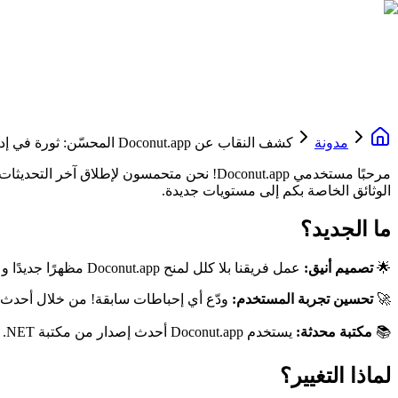
مدونة
كشف النقاب عن Doconut.app المحسّن: ثورة في إدارة المستندات
مرحبًا مستخدمي Doconut.app! نحن متحمسون لإطلاق آخر التحديثات على
الوثائق الخاصة بكم إلى مستويات جديدة.
ما الجديد؟
🌟
تصميم أنيق:
عمل فريقنا بلا كلل لمنح Doconut.app مظهرًا جديدًا وعصريًا. استمتع بواجهة أنيقة تُحسّن قابلية الاستخدام والجاذبية البصرية، مما يجعل إدارة المستندات سهلة وسريعة.
🚀
تحسين تجربة المستخدم:
ودّع أي إحباطات سابقة! من خلال أحدث تحديثاتنا، قمنا بصقل كل ج
📚
مكتبة محدثة:
يستخدم Doconut.app أحدث إصدار من مكتبة Doconut .NET. النسخة 24.3.2 تقدم أداءً محسّنًا، توافقًا أعلى، وميزات جديدة مثيرة لتسهيل مهام إدارة المستندات.
لماذا التغيير؟