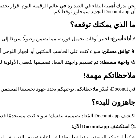
أن Doconut.app الجديد سيتجاوز توقعاتكم.
ما الذي يمكنك توقعه؟
⚡
أداء أسرع:
اختبر أوقات تحميل فورية، مما يضمن وصولًا سريعًا إلى
📱
توافق محسّن:
سواء كنت على الحاسب المكتبي أو الجهاز اللوحي أو الهاتف الذكي، تأكد أن Doconut.app مُحسّ
🎨
واجهة مبسطة:
تم تصميم واجهتنا المعاد تصميمها لتُعطي الأولوية ل
ملاحظاتكم مهمة!
في Doconut، نُقدّر ملاحظاتكم. توجيهكم يحدد جهود تحسيننا المستمر. ندعوكم لاستكشاف Doconut.app الجديد ومشاركة آرائكم معنا. معًا، يمكننا إنشاء تجربة إدارة مستندات تتجاوز التوقعات.
جاهزون للبدء؟
اكتشف Doconut.app المُعاد تصميمه بنفسك! سواء كنت مستخدمًا قديمًا أو جديدًا على منصتنا، نحن واثقون أنك ستُقدّر الميزات المحسّنة وسهولة الاستخدام.
🚀
استكشف Doconut.app الآن!
شكراً لدعمكم المستمر بينما نبدأ رحلتنا في إعادة تعريف التميز في إد