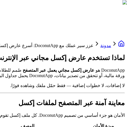
مدونة
عزز سير عملك مع DoconutApp: أسرع عارض إكسل مجاني على الإنترنت
لماذا تستخدم عارض إكسل مجاني عبر الإنترن
DoconutApp هو
عارض إكسل مجاني يعمل عبر المتصفح
ورقة مالية، أو تتحقق من تصدير بيانات، DoconutApp يحمل جداول البيانات في ثوانٍ قليلة على أي جهاز Windows حديث.
لا إضافات، لا خطوات إضافية — فقط حمّل ملفك وشاهده فورًا.
معاينة آمنة عبر المتصفح لملفات إكسل
الأمان هو جزء أساسي من تصميم DoconutApp. كل ملف إكسل تقوم بتحميله يُعامل بأمان:
ميزة الأمان
الوصف