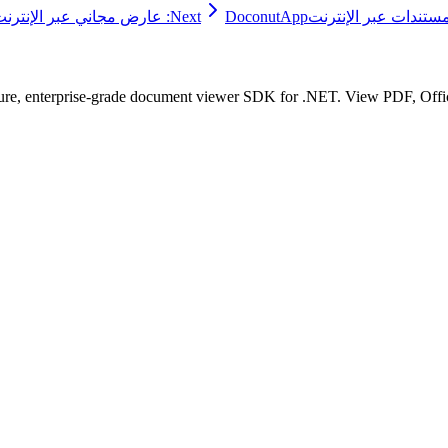
DoconutApp: عارض مجاني عبر الإنترنت لملفات MPP و VSD و VSDX و VSDM
Next
ure, enterprise-grade document viewer SDK for .NET. View PDF, Office