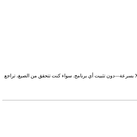
صُمم للطلاب، الشركات، والمحترفين الذين يحتاجون إلى فتح ملفات XLS أو XLSX بسرعة—دون تثبيت أي برنامج. سواء كنت تتحقق من الصيغ، تراجع