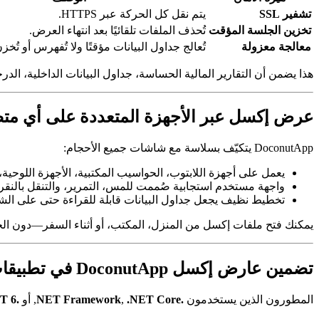
تشفير SSL
يتم نقل كل الحركة عبر HTTPS.
تخزين الجلسة المؤقت
تُحذف الملفات تلقائيًا بعد انتهاء العرض.
معالجة معزولة
تُعالج جداول البيانات مؤقتًا ولا تُفهرس أو تُخ
هذا يضمن أن التقارير المالية الحساسة، جداول البيانات الداخلية، ال
عرض إكسل عبر الأجهزة المتعددة على أي م
DoconutApp يتكيّف بسلاسة مع شاشات جميع الأحجام:
يعمل على أجهزة اللابتوب، الحواسيب المكتبية، الأجهزة اللوحية، واله
واجهة مستخدم استجابية صُممت للمس، التمرير، والتنقل بالنقر.
تخطيط نظيف يجعل جداول البيانات قابلة للقراءة حتى على ال
يمكنك فتح ملفات إكسل من المنزل، المكتب، أو أثناء السفر—دون الحا
تضمين عارض إكسل DoconutApp في تطبيقات .NET
المطورون الذين يستخدمون
.NET Framework
.NET Core
,
, أو
.NET 6+