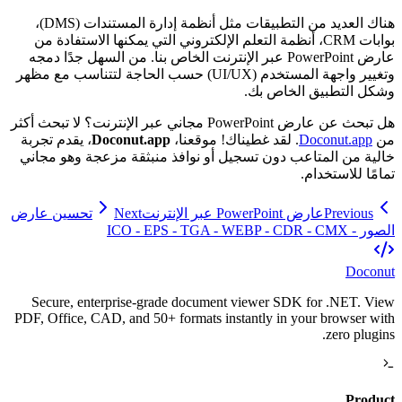
هناك العديد من التطبيقات مثل أنظمة إدارة المستندات (DMS)،
بوابات CRM، أنظمة التعلم الإلكتروني التي يمكنها الاستفادة من
عارض PowerPoint عبر الإنترنت الخاص بنا. من السهل جدًا دمجه
وتغيير واجهة المستخدم (UI/UX) حسب الحاجة لتتناسب مع مظهر
وشكل التطبيق الخاص بك.
هل تبحث عن عارض PowerPoint مجاني عبر الإنترنت؟ لا تبحث أكثر
من
Doconut.app
. لقد غطيناك! موقعنا،
Doconut.app
، يقدم تجربة
خالية من المتاعب دون تسجيل أو نوافذ منبثقة مزعجة وهو مجاني
تمامًا للاستخدام.
Previous
عارض PowerPoint عبر الإنترنت
Next
تحسين عارض
الصور - ICO - EPS - TGA - WEBP - CDR - CMX
Doconut
Secure, enterprise-grade document viewer SDK for .NET. View
PDF, Office, CAD, and 50+ formats instantly in your browser with
zero plugins.
Product