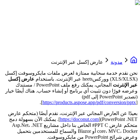
مدونة
عارض إكسل عبر الإنترنت
نحن نقدم خدمة سحابية ممتازة لعرض ملفات مايكروسوفت إكسل
(XLS/XLSX) ووركسheets عبر الإنترنت. باستخدام
عارض إكسل
عبر الإنترنت
المجاني، يمكنك رفع ملف PowerPoint / مستندك
وعرضه فورًا دون تثبيت أي برنامج أو إنشاء حساب. هناك أيضًا خيار
(تصدير PowerPoint إلى pdf)
].
https://products.aspose.app/pdf/conversion/pptx
[
بعيدًا عن العارض المجاني عبر الإنترنت، نقدم أيضًا (متحكم عارض
PowerPoint .NET)[
https://doconut.com
]. يمكنك الآن بسهولة دمج
متحكم عارض PPT C# الخاص بنا داخل مشاريع Asp.Net، .NET
core، MVC، Docker أو Blazor والسماح للمستخدمين بتحميل
وعرض شرائح PowerPoint من مايكروسوفت.