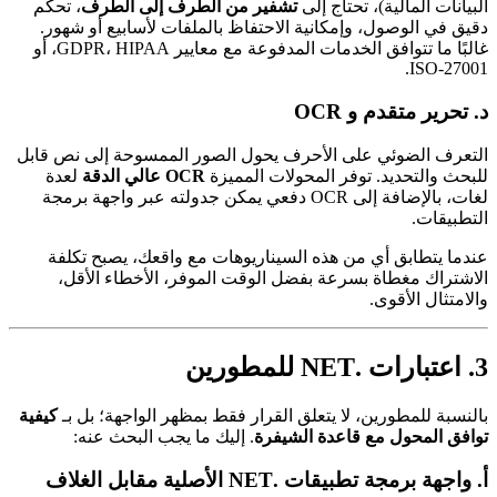
البيانات المالية)، تحتاج إلى
تشفير من الطرف إلى الطرف
، تحكم
دقيق في الوصول، وإمكانية الاحتفاظ بالملفات لأسابيع أو شهور.
غالبًا ما تتوافق الخدمات المدفوعة مع معايير GDPR، HIPAA، أو
ISO‑27001.
د.
تحرير متقدم و OCR
التعرف الضوئي على الأحرف يحول الصور الممسوحة إلى نص قابل
للبحث والتحديد. توفر المحولات المميزة
OCR عالي الدقة
لعدة
لغات، بالإضافة إلى OCR دفعي يمكن جدولته عبر واجهة برمجة
التطبيقات.
عندما يتطابق أي من هذه السيناريوهات مع واقعك، يصبح تكلفة
الاشتراك مغطاة بسرعة بفضل الوقت الموفر، الأخطاء الأقل،
والامتثال الأقوى.
3. اعتبارات .NET للمطورين
بالنسبة للمطورين، لا يتعلق القرار فقط بمظهر الواجهة؛ بل بـ
كيفية
توافق المحول مع قاعدة الشيفرة
. إليك ما يجب البحث عنه:
أ.
واجهة برمجة تطبيقات .NET الأصلية مقابل الغلاف