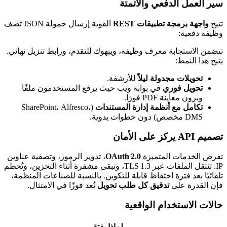
سير العمل الدفعي والأتمتة
تتيح
واجهة برمجة تطبيقات REST
القوية إرسال حمولة JSON تصف
وظيفة دفعية:
تتضمن الاستجابة معرف وظيفة، ويبهوك للتقدم، ورابط تنزيل نهائي.
يتيح هذا النمط:
تحويلات مجدولة ليلاً
للأرشفة.
تحويل فوري
في بوابة ويب حيث يرفع المستخدمون ملفًا
ويرون معاينة PDF فورًا.
تكامل مع أنظمة إدارة المستندات
(SharePoint، Alfresco،
DMS مخصص) دون خطوات يدوية.
تصميم API يركز على الأمان
تفرض الخدمات المتميزة
OAuth 2.0
، تدوير الرموز، وتصفية عناوين
IP. تنتقل الملفات عبر TLS 1.3، وتبقى مشفرة أثناء التخزين، وتُحطم
تلقائيًا بعد فترة احتفاظ قابلة للتكوين. بالنسبة للصناعات المنظمة،
فإن القدرة على
تدقيق كل طلب تحويل
تُعد فوزًا في الامتثال.
حالات الاستخدام الواقعية
لماذا يفتقر