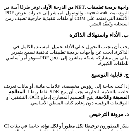
واجهة برمجة تطبيقات .NET من الدرجة الأولى
توفر طرقًا آمنة من
النوع، نمط async/await، والوصول المباشر إلى خيارات عرض PDF.
الأغلفة التي تعتمد على COM أو ملفات تنفيذية خارجية تضيف زمن
استجابة وتُعقّد النشر.
ب.
الأداء واستهلاك الذاكرة
يجب أن يتجنب التحويل عالي الأداء تحميل المستند بالكامل في
الذاكرة. ابحث عن واجهات برمجة تطبيقات تدفقية تسمح بتمرير
ملف من مشاركة شبكة مباشرة إلى تدفق PDF—وهو أمر أساسي
للملفات الكبيرة.
ج.
قابلية التوسيع
إذا كنت بحاجة إلى رؤوس مخصصة، علامات مائية، أو بيانات تعريف
خاصة بالعلامة التجارية، يجب أن يتيح SDK نقاط ربط لـ
المعالجة
المسبقة واللاحقة
. يتيح التصميم المعياري إدماج OCR، التشفير، أو
التوقيعات الرقمية دون إعادة كتابة المنطق الأساسي.
د.
مرونة الترخيص
يقدّر المطورون
ترخيصًا لكل مطور أو لكل نواة
، خاصةً في بيئات CI