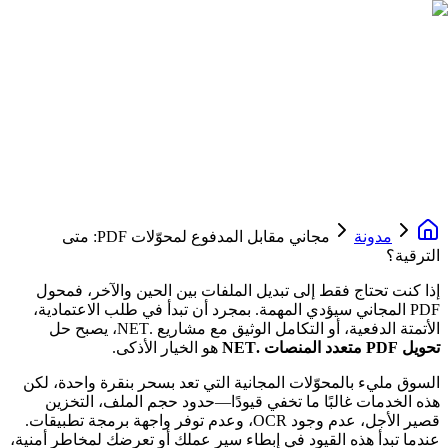
مدونة
مجاني مقابل المدفوع لمحوّلات PDF: متى
الترقية؟
إذا كنت تحتاج فقط إلى تبديل الملفات بين الحين والآخر، فمحول
PDF المجاني سيؤدي المهمة. بمجرد أن تبدأ في طلب الاعتمادية،
الأتمتة الدفعية، أو التكامل الوثيق مع مشاريع .NET، يصبح حل
تحويل PDF متعدد المنصات .NET
هو الخيار الأذكى.
السوق مليء بالمحوّلات المجانية التي تعد بسحر بنقرة واحدة، لكن
هذه الخدمات غالبًا ما تخفي قيودًا—حدود حجم الملف، التخزين
قصير الأجل، عدم وجود OCR، وعدم توفر واجهة برمجة تطبيقات.
عندما تبدأ هذه القيود في إبطاء سير عملك أو تعرضك لمخاطر أمنية،