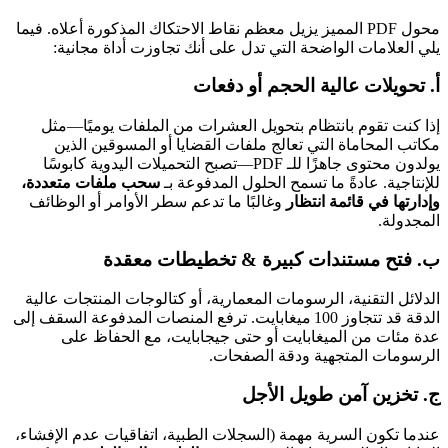
محول PDF المميز يزيل معظم نقاط الاحتكاك المذكورة أعلاه. فيما
يلي العلامات الواضحة التي تدل على أنك تجاوزت أداة مجانية:
أ.
تحويلات عالية الحجم أو دفعات
إذا كنت تقوم بانتظام بتحويل العشرات من الملفات يوميًا—مثل
مكاتب المحاماة التي تعالج ملفات القضايا أو المسوقين الذين
يولدون محتوى جاهزًا للـ PDF—تصبح التحميلات اليدوية كابوسًا
للإنتاجية. عادةً ما تسمح الحلول المدفوعة بـ
سحب ملفات متعددة،
وإدارتها في قائمة انتظار
وغالبًا ما تدعم سطر الأوامر أو الوظائف
المجدولة.
ب.
فتح مستندات كبيرة & تخطيطات معقدة
الدلائل التقنية، الرسومات المعمارية، أو كتالوجات المنتجات عالية
الدقة قد تتجاوز 100 ميغابايت. ترفع المنصات المدفوعة السقف إلى
عدة مئات من الميغابايت أو حتى جيجابايت، مع الحفاظ على
الرسومات المتجهية ودقة الصفحات.
ج.
تخزين آمن طويل الأجل
عندما تكون السرية مهمة (السجلات الطبية، اتفاقيات عدم الإفشاء،