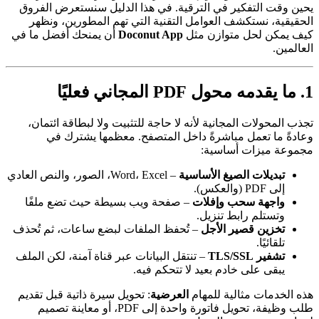
يحين وقت التفكير في الترقية. في هذا الدليل سنستعرض الفروق
الحقيقية، نستكشف العوامل التقنية التي تهم المطورين، ونظهر
كيف يمكن لحل متوازن مثل
Doconut App
أن يمنحك أفضل ما في
العالمين.
1. ما يقدمه محول PDF المجاني فعليًا
تجذب المحولات المجانية لأنه لا حاجة للتثبيت ولا لبطاقة ائتمان،
وعادةً ما تعمل مباشرةً داخل المتصفح. معظمها يشترك في
مجموعة ميزات أساسية:
تبديلات الصيغ الأساسية
– Word، Excel، الصور، والنص العادي
إلى PDF (والعكس).
واجهة سحب وإفلات
– صفحة ويب بسيطة حيث تضع ملفًا
وتستلم رابط تنزيل.
تخزين قصير الأجل
– تُحفظ الملفات لبضع ساعات، ثم تُحذف
تلقائيًا.
تشفير TLS/SSL
– تنتقل البيانات عبر قناة آمنة، لكن الملف
يبقى على خادم بعيد لا تتحكم فيه.
هذه الخدمات مثالية للمهام
العرضية
: تحويل سيرة ذاتية قبل تقديم
طلب وظيفة، تحويل فاتورة واحدة إلى PDF، أو معاينة تصميم