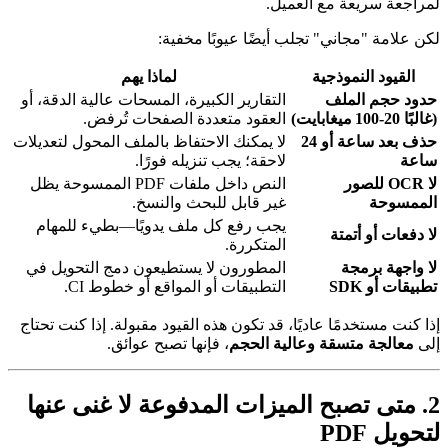
لمراجعة سريعة مع العميل.
لكن علامة "مجاني" تجلب أيضًا عيوبًا مخفية:
القيود النموذجية
لماذا يهم
حدود حجم الملف
التقارير الكبيرة، المسحات عالية الدقة، أو
(غالبًا 20‑100 ميغابايت)
العقود متعددة الصفحات تُرفض.
حذف بعد ساعة أو 24
لا يمكنك الاحتفاظ بالملف المحول لتعديلات
ساعة
لاحقة؛ يجب تنزيله فورًا.
لا OCR للصور
النص داخل ملفات PDF الممسوحة يظل
الممسوحة
غير قابل للبحث والنسخ.
يجب رفع كل ملف يدويًا—بطيء للمهام
لا دفعات أو أتمتة
المتكررة.
لا واجهة برمجة
المطورون لا يستطيعون دمج التحويل في
تطبيقات أو SDK
التطبيقات أو المواقع أو خطوط CI.
إذا كنت مستخدمًا عاديًا، قد تكون هذه القيود مقبولة. إذا كنت تحتاج
إلى
معالجة متسقة وعالية الحجم
، فإنها تصبح عوائق.
2. متى تصبح الميزات المدفوعة لا غنى عنها
لتحويل PDF