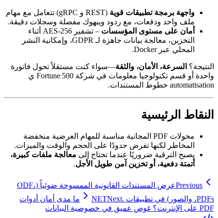
واجهة برمجة تطبيقات قوية
(REST و gRPC) تتعامل مع مهام
ملف واحد ودفعات، مع ردود ويبهوك مفصلة وسجلات دقيقة.
أمان على مستوى المؤسسات
– تشفير AES‑256 أثناء
التخزين، معالجة بيانات جاهزة لـ GDPR، وإمكانية النشر
المحلي عبر Docker.
النتيجة؟
السرعة، الأمان، والثقة
—سواء كنت مستقلاً تحول فاتورة
واحدة أو قسم تكنولوجيا معلومات في شركة Fortune 500 ي
automatisation خطوط المستندات.
النقاط الرئيسية
محولات PDF المجانية مناسبة للمهام العرضية منخفضة
المخاطر لكنها تفرض حدودًا على الحجم والوقت والميزات.
يصبح الترقية ضروريًا عندما تحتاج إلى
معالجة ملفات كبيرة،
أتمتة دفعية، أو تخزين آمن طويل الأجل
.
Previous
عرض المستندات القانونية الممسوحة ضوئياً (ODF،
PDFs، والصور) في تطبيقات .NET
Next
ما مدى أمان أدوات
PDF على الإنترنت؟ غوص عميق في خصوصية البيانات