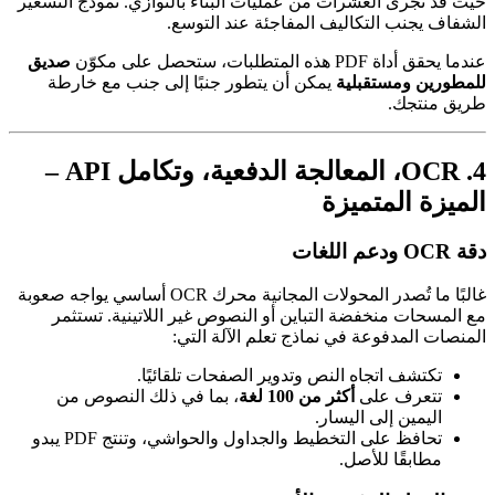
حيث قد تُجرى العشرات من عمليات البناء بالتوازي. نموذج التسعير
الشفاف يجنب التكاليف المفاجئة عند التوسع.
عندما يحقق أداة PDF هذه المتطلبات، ستحصل على مكوّن
صديق
للمطورين ومستقبلية
يمكن أن يتطور جنبًا إلى جنب مع خارطة
طريق منتجك.
4. OCR، المعالجة الدفعية، وتكامل API –
الميزة المتميزة
دقة OCR ودعم اللغات
غالبًا ما تُصدر المحولات المجانية محرك OCR أساسي يواجه صعوبة
مع المسحات منخفضة التباين أو النصوص غير اللاتينية. تستثمر
المنصات المدفوعة في نماذج تعلم الآلة التي:
تكتشف اتجاه النص وتدوير الصفحات تلقائيًا.
تتعرف على
أكثر من 100 لغة
، بما في ذلك النصوص من
اليمين إلى اليسار.
تحافظ على التخطيط والجداول والحواشي، وتنتج PDF يبدو
مطابقًا للأصل.