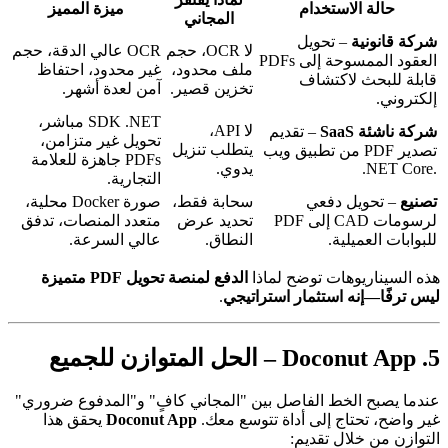
حالة الاستخدام
ميزة المميز
المجاني
شركة قانونية
– تحويل
لا OCR، حجم
OCR عالي الدقة، حجم
العقود الممسوحة إلى PDFs
ملف محدود،
غير محدود، احتفاظ
قابلة للبحث لاكتشاف
تخزين قصير.
آمن لعدة أشهر.
إلكتروني.
SDK .NET مباشر،
لا API،
شركة ناشئة SaaS
– تقديم
تحويل غير متزامن،
يتطلب تنزيل
تصدير PDF من تطبيق ويب
PDFs جاهزة للعلامة
.NET Core.
يدوي.
التجارية.
تصنيع
– تحويل دفعي
سحابة فقط،
صورة Docker محلية،
لرسومات CAD إلى PDF
تحديد عرض
متعدد المنصات، تدفق
للبوابات العميلية.
النطاق.
عالي السرعة.
هذه السيناريوهات توضح لماذا
الدفع لمنصة تحويل PDF متميزة
ليس ترفًا—إنه استثمار استراتيجي
.
5. Doconut App – الحل المتوازن للجميع
عندما يصبح الخط الفاصل بين "المجاني كافٍ" و"المدفوع ضروري"
غير واضح، تحتاج إلى أداة تتوسع معك.
Doconut App
يحقق هذا
التوازن من خلال تقديم: