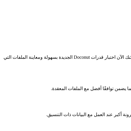
نحن متحمسون للإعلان عن أحدث تحديث لتطبيق Doconut.app، صُمم لتحسين تجربتك وتبسيط اختبار الملفات وعرضها! مع هذا التحديث، يمكنك الآن اختبار قدرات Doconut الجديدة بسهولة ومعاينة الملفات التي
رونة أكبر عند العمل مع البيانات ذات التنسيق.