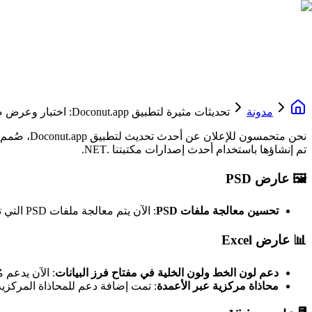
مدونة
تحديثات مثيرة لتطبيق Doconut.app: اختبار وعرض صيغ الملفات الجديدة بسهولة
تم إنشاؤها باستخدام أحدث إصدارات مكتبتنا .NET.
🖼
عارض PSD
تحسين معالجة ملفات PSD
: الآن يتم معالجة ملفات PSD التي تحتوي على طبقات شكل تشمل أقنعة متجهة ورستريّة بشكل صحيح، مما يضمن توافقًا أفضل مع الملفات المعقدة.
📊
عارض Excel
دعم لون الخط ولون الخلية في مفتاح فرز البيانات
: الآن يدعم م
محاذاة مركزية عبر الأعمدة
: تمت إضافة دعم للمحاذاة المركزي