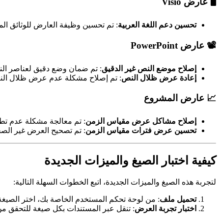
🖥
عارض Visio
تحسين دعم اللغة العربية
: تم تحسين وظيفة العارض للوثائق المك
📽
عارض PowerPoint
إصلاح موضع النص غير الدقيق
: تم ضمان وضع دقيق لعناصر الن
إعادة عرض ظلال النص
: تم إصلاح مشكلة عدم عرض ظلال النص،
📈
عارض المشروع
إصلاح مشاكل عرض مقياس الزمن
: تم معالجة مشكلة عدم تط
تحسين عرض فترات مقياس الزمن
: تم تصحيح العرض غير الص
كيفية اختبار الصيغ والميزات الجديدة
لتجربة هذه الصيغ والميزات الجديدة، اتبع الخطوات السهلة التالية:
تحميل ملف
: من لوحة تحكم المستخدم الخاصة بك، اختر الصيغة التي تريد اختبارها (SD
اختبار تجربة العرض
: تنقل عبر المستندات بكل صيغة للتحقق من