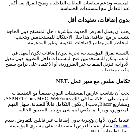
المتبقية، وتدعم سياسات البيانات الداخلية، وتمنح الفرق ثقة أكبر
عند التعامل مع المستندات الحساسة.
بدون إضافات، تعقيدات أقل
يجب أن يعمل العارض الحديث مباشرة داخل المتصفح دون الحاجة
لتثبيت برامج إضافية. هذا يقلل الاحتكاك للمستخدمين ويتجنب
المخاطر المرتبطة بالإضافات القديمة أو غير المدعومة.
بالنسبة لفرق المؤسسات، تجربة بدون إضافات تكون أسهل في
الدعم. يمكن للمستخدمين فتح المستندات داخل التطبيق دون تبديل
الأدوات، تنزيل الملفات غير الضرورية، أو الاعتماد على برامج سطح
مكتب منفصلة.
تكامل سلس مع سير عمل .NET
يجب أن يتناسب عارض المستندات القوي طبيعياً مع التطبيقات
المبنية على .NET، بما في ذلك ASP.NET Core، MVC، WebForms،
ومشاريع Blazor. يجب أن يكون التكامل قابلاً للصيانة، سهل الفهم
للمطورين، ومرناً بما يكفي ليتماشى مع بنية التطبيق الحالية.
عندما يكون الأمان وتجربة بدون إضافات غير قابلين للتفاوض، يقدم
Doconut
مساراً عملياً لعرض المستندات على مستوى المؤسسة
داخل تطبيقات .NET.