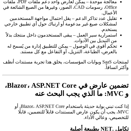
معالجة موحدة – يمكن لعارض واحد دعم ملفات PDF، ملفات
Office، رسومات CAD، الصور، وغيرها من الصيغ الشائعة في
الأعمال.
تقليل عدد تذاكر الدعم – يقل احتمال مواجهة المستخدمين
لمشكلات صيغ غير مدعومة أو ارتباك حول أي تطبيق خارجي
يستخدم.
استمرارية سير العمل – يبقى المستخدمون داخل منتجك بدلاً
من التبديل بين الأدوات.
تحكم أقوى في الوصول – يمكن للتطبيق إدارة من يُسمح له
بالعرض، الطباعة، التنزيل، أو التفاعل مع كل مستند.
لمنتجات SaaS وبوابات المؤسسات، يخلق هذا تجربة مستندات أنظف
وأكثر اتساقاً.
تضمين عارض في Blazor، ASP.NET Core،
و MVC: ما الذي يجب البحث عنه
إذا كنت تبني بوابة حديثة باستخدام Blazor، ASP.NET Core، أو
MVC، يجب أن يكون عارض المستندات قابلاً للتضمين، قابلًا
للتخصيص، وعالي الأداء.
تكامل .NET بطبيعة أصلية