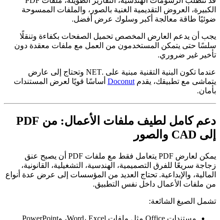
قد تتطلب الرسومات الهندسية، التقارير الطويلة، ملفات PDF
الكبيرة، العروض التقديمية الغنية بالصور، والملفات الممسوحة
ضوئيًا طاقة معالجة أكبر وسلوك عرض أفضل.
يجب أن يدعم العارض المخصص تحميل الصفحات بكفاءة وتنقلًا
سلسًا حتى يتمكن المستخدمون من العمل مع ملفات معقدة دون
تأخير غير ضروري.
عندما تكون البنية التقنية مبنية على .NET وتحتاج إلى عارض
يتماشى مع تطبيقك، يقدم
Doconut
أساسًا قويًا لعرض المستندات
بأمان.
دعم كامل لطيف ملفات الأعمال: من PDF
إلى CAD والصور
يمكن لعارض PDF يتعامل فقط مع ملفات PDF أن يصبح عنق
زجاجة سريعًا للفرق التصميمية، الهندسية، التشغيلية، القانونية،
المالية، والإبداعية. تحتاج العديد من المؤسسات إلى عرض عدة أنواع
من ملفات الأعمال داخل نفس التطبيق.
تشمل الصيغ الشائعة:
مستندات Office مثل ملفات Word، Excel، وPowerPoint.