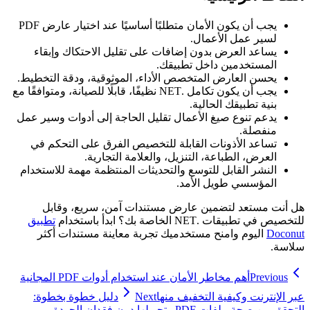
يجب أن يكون الأمان متطلبًا أساسيًا عند اختيار عارض PDF
لسير عمل الأعمال.
يساعد العرض بدون إضافات على تقليل الاحتكاك وإبقاء
المستخدمين داخل تطبيقك.
يحسن العارض المتخصص الأداء، الموثوقية، ودقة التخطيط.
يجب أن يكون تكامل .NET نظيفًا، قابلًا للصيانة، ومتوافقًا مع
بنية تطبيقك الحالية.
يدعم تنوع صيغ الأعمال تقليل الحاجة إلى أدوات وسير عمل
منفصلة.
تساعد الأذونات القابلة للتخصيص الفرق على التحكم في
العرض، الطباعة، التنزيل، والعلامة التجارية.
النشر القابل للتوسع والتحديثات المنتظمة مهمة للاستخدام
المؤسسي طويل الأمد.
هل أنت مستعد لتضمين عارض مستندات آمن، سريع، وقابل
للتخصيص في تطبيقات .NET الخاصة بك؟ ابدأ باستخدام
تطبيق
Doconut
اليوم وامنح مستخدميك تجربة معاينة مستندات أكثر
سلاسة.
Previous
أهم مخاطر الأمان عند استخدام أدوات PDF المجانية
عبر الإنترنت وكيفية التخفيف منها
Next
دليل خطوة بخطوة:
التحقق من صحة ملفات PDF وتحويلها دون فقدان الجودة