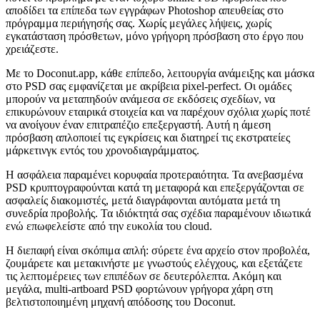
αποδίδει τα επίπεδα των εγγράφων Photoshop απευθείας στο
πρόγραμμα περιήγησής σας. Χωρίς μεγάλες λήψεις, χωρίς
εγκατάσταση πρόσθετων, μόνο γρήγορη πρόσβαση στο έργο που
χρειάζεστε.
Με το Doconut.app, κάθε επίπεδο, λειτουργία ανάμειξης και μάσκα
στο PSD σας εμφανίζεται με ακρίβεια pixel‑perfect. Οι ομάδες
μπορούν να μεταπηδούν ανάμεσα σε εκδόσεις σχεδίων, να
επικυρώνουν εταιρικά στοιχεία και να παρέχουν σχόλια χωρίς ποτέ
να ανοίγουν έναν επιτραπέζιο επεξεργαστή. Αυτή η άμεση
πρόσβαση απλοποιεί τις εγκρίσεις και διατηρεί τις εκστρατείες
μάρκετινγκ εντός του χρονοδιαγράμματος.
Η ασφάλεια παραμένει κορυφαία προτεραιότητα. Τα ανεβασμένα
PSD κρυπτογραφούνται κατά τη μεταφορά και επεξεργάζονται σε
ασφαλείς διακομιστές, μετά διαγράφονται αυτόματα μετά τη
συνεδρία προβολής. Τα ιδιόκτητά σας σχέδια παραμένουν ιδιωτικά
ενώ επωφελείστε από την ευκολία του cloud.
Η διεπαφή είναι σκόπιμα απλή: σύρετε ένα αρχείο στον προβολέα,
ζουμάρετε και μετακινήστε με γνωστούς ελέγχους, και εξετάζετε
τις λεπτομέρειες των επιπέδων σε δευτερόλεπτα. Ακόμη και
μεγάλα, multi‑artboard PSD φορτώνουν γρήγορα χάρη στη
βελτιστοποιημένη μηχανή απόδοσης του Doconut.