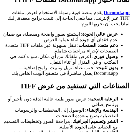
Doconut.app
يقدم منصة قوية وسهلة الاستخدام لعرض ملفات
TIFF عبر الإنترنت، مما يلغي الحاجة إلى تثبيت برامج معقدة. إليك
لماذا يجب أن تجربها اليوم:
عرض عالي الجودة
: استمتع بصور واضحة ومفصلة، مع ضمان
عدم فقدان أي جودة أثناء عملية العرض.
دعم متعدد الصفحات
: تنقل بسهولة عبر ملفات TIFF متعددة
الصفحات لإجراء مراجعات شاملة.
وصول فوري
: اعرض ملفاتك من أي مكان، سواء كنت في
المكتب أو في المنزل أو أثناء التنقل.
بدون تثبيت
: تجنب عناء تنزيل وتثبيت برامج إضافية—
Doconut.app يعمل مباشرةً في متصفح الويب الخاص بك.
الصناعات التي تستفيد من عرض TIFF
الرعاية الصحية
: عرض صور طبية عالية الدقة دون تأخير أو
برنامج إضافي.
الهندسة والإنشاء
: الوصول إلى المخططات والرسومات
التفصيلية بصيغ متعددة الصفحات.
النشر وتصميم الجرافيك
: مراجعة الصور وتخطيطات التصميم
مع الحفاظ على الجودة الأصلية.