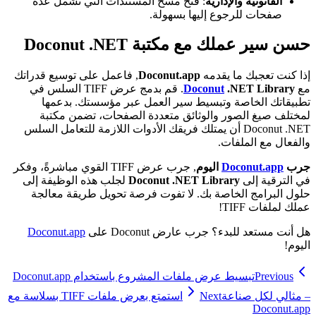
القانونية والإدارية
: فتح مسح المستندات التي تشمل عدة
صفحات للرجوع إليها بسهولة.
حسن سير عملك مع مكتبة Doconut .NET
إذا كنت تعجبك ما يقدمه
Doconut.app
, فاعمل على توسيع قدراتك
مع
.NET Library
Doconut
. قم بدمج عرض TIFF السلس في
تطبيقاتك الخاصة وتبسيط سير العمل عبر مؤسستك. بدعمها
لمختلف صيغ الصور والوثائق متعددة الصفحات، تضمن مكتبة
Doconut .NET أن يمتلك فريقك الأدوات اللازمة للتعامل السلس
والفعال مع الملفات.
جرب
Doconut.app
اليوم
, جرب عرض TIFF القوي مباشرةً، وفكر
في الترقية إلى
Doconut .NET Library
لجلب هذه الوظيفة إلى
حلول البرامج الخاصة بك. لا تفوت فرصة تحويل طريقة معالجة
عملك لملفات TIFF!
هل أنت مستعد للبدء؟ جرب عارض Doconut على
Doconut.app
اليوم!
Previous
تبسيط عرض ملفات المشروع باستخدام Doconut.app
– مثالي لكل صناعة
Next
استمتع بعرض ملفات TIFF بسلاسة مع
Doconut.app