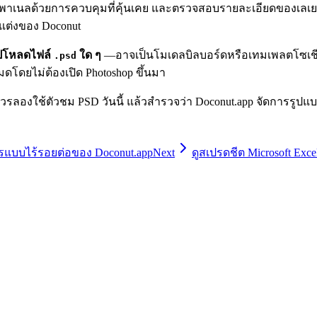
ละพาเนลด้วยการควบคุมที่คุ้นเคย และตรวจสอบรายละเอียดของเลเยอร
บแต่งของ Doconut
ปโหลดไฟล์
ใด ๆ
—อาจเป็นโมเดลบิลบอร์ดหรือเทมเพลตโซเชียลมี
.psd
มดโดยไม่ต้องเปิด Photoshop ขึ้นมา
รลองใช้ตัวชม PSD วันนี้ แล้วสำรวจว่า Doconut.app จัดการรูป
แบบไร้รอยต่อของ Doconut.app
Next
ดูสเปรดชีต Microsoft Exc